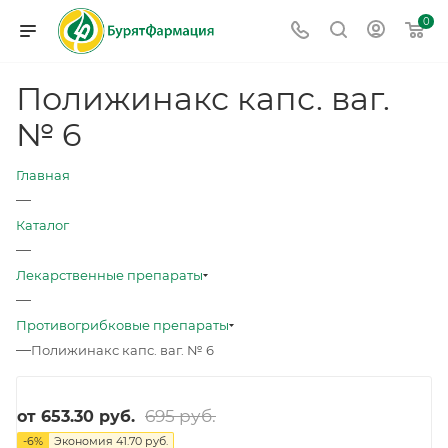
0
Полижинакс капс. ваг.
№ 6
Главная
—
Каталог
—
Лекарственные препараты
—
Противогрибковые препараты
—
Полижинакс капс. ваг. № 6
695 руб.
от
653.30 руб.
-
6
%
Экономия
41.70 руб.