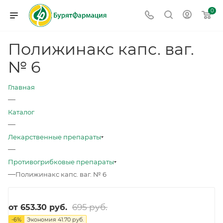
0
Полижинакс капс. ваг.
№ 6
Главная
—
Каталог
—
Лекарственные препараты
—
Противогрибковые препараты
—
Полижинакс капс. ваг. № 6
695 руб.
от
653.30 руб.
-
6
%
Экономия
41.70 руб.