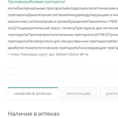
Противогрибковые препараты
Антибактериальные препараты
Антидоты
Антисептические 
препараты
Дыхательная система
Иммудомодулирующие и им
мышечная система
Кровь и кровобращение
Левомикон-ТФФ м
нос)
Пищеварительный тракт, печень
Препараты для лечения
препараты
Противовоспалительные препараты (НПВС)
Прот
препараты
Растворители для лекарственных препаратов
Рас
диабете
Стоматологические препараты
Тонизирующие преп
—
Нео-Пенотран супп. ваг. 500мг+100мг № 14
НАЛИЧИЕ В АПТЕКАХ
ИНСТРУКЦИЯ
ДОСТА
Наличие в аптеках