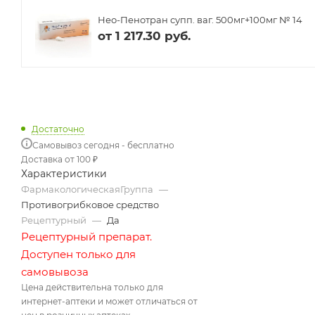
Нео-Пенотран супп. ваг. 500мг+100мг № 14
от
1 217.30 руб.
Достаточно
Самовывоз сегодня - бесплатно
Доставка от 100 ₽
Характеристики
ФармакологическаяГруппа
—
Противогрибковое средство
Рецептурный
—
Да
Рецептурный препарат.
Доступен только для
самовывоза
Цена действительна только для
интернет-аптеки и может отличаться от