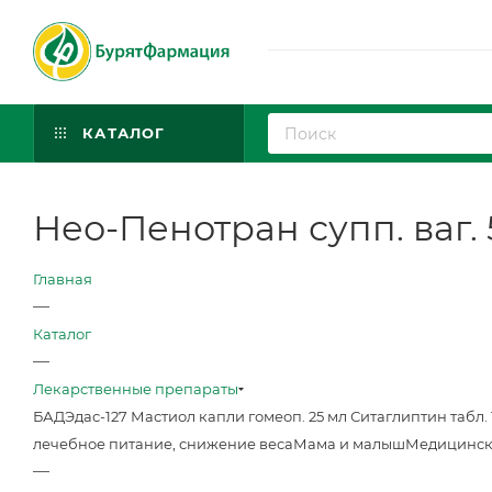
КАТАЛОГ
Нео-Пенотран супп. ваг.
Главная
—
Каталог
—
Лекарственные препараты
БАД
Эдас-127 Мастиол капли гомеоп. 25 мл
Ситаглиптин табл. 
лечебное питание, снижение веса
Мама и малыш
Медицинск
—