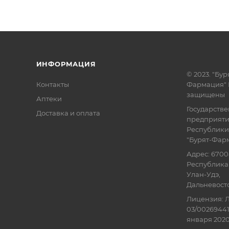
ИНФОРМАЦИЯ
© 2023. "Бур
Контакты
Фармация" 
защищены
Аптеки
Государств
Доставка и оплата
предприят
Республики
"Бурят-Фар
Адрес: 6700
Республика 
Улан-Удэ,
Дальневосточ
Лицензия: Л
03/00269441
января 2020