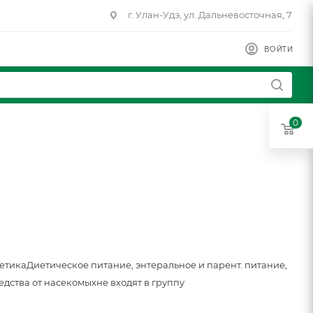
г. Улан-Удэ, ул. Дальневосточная, 7
ВОЙТИ
0
метика
Диетическое питание, энтеральное и парент. питание,
едства от насекомых
не входят в группу