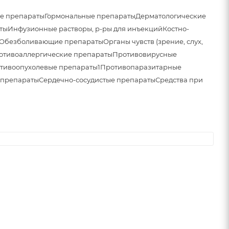
е препараты
Гормональные препараты
Дерматологические
ты
Инфузионные растворы, р-ры для инъекций
Костно-
Обезболивающие препараты
Органы чувств (зрение, слух,
отивоаллергические препараты
Противовирусные
тивоопухолевые препараты1
Противопаразитарные
 препараты
Сердечно-сосудистые препараты
Средства при