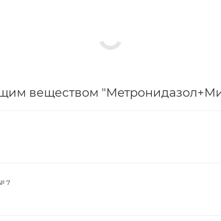
щим веществом "Метронидазол+Мик
№ 7