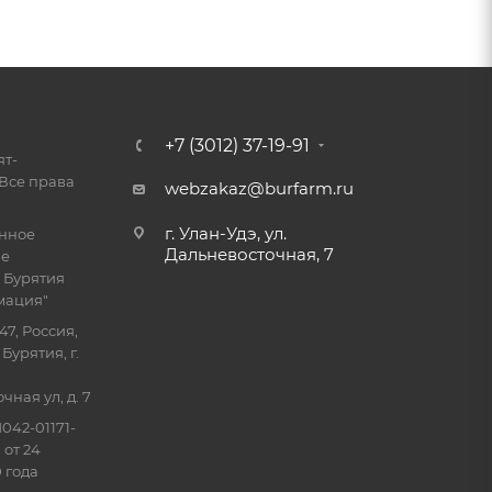
+7 (3012) 37-19-91
ят-
Все права
webzakaz@burfarm.ru
г. Улан-Удэ, ул.
енное
Дальневосточная, 7
ие
 Бурятия
мация"
47, Россия,
Бурятия, г.
ная ул, д. 7
042-01171-
 от 24
 года