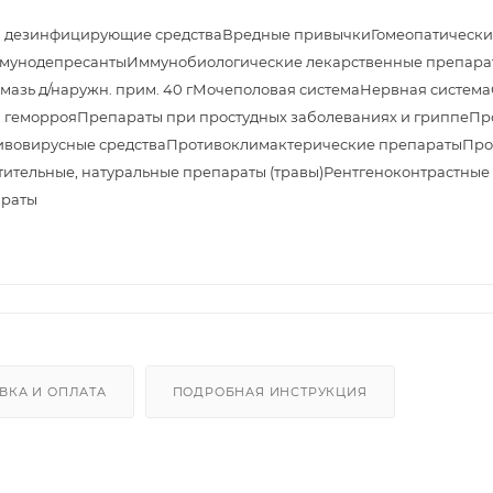
и дезинфицирующие средства
Вредные привычки
Гомеопатически
мунодепресанты
Иммунобиологические лекарственные препара
азь д/наружн. прим. 40 г
Мочеполовая система
Нервная система
 геморроя
Препараты при простудных заболеваниях и гриппе
Пр
ивовирусные средства
Противоклимактерические препараты
Про
тительные, натуральные препараты (травы)
Рентгеноконтрастные
араты
ВКА И ОПЛАТА
ПОДРОБНАЯ ИНСТРУКЦИЯ