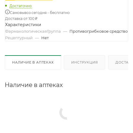
Достаточно
Самовывоз сегодня - бесплатно
Доставка от 100 ₽
Характеристики
ФармакологическаяГруппа
—
Противогрибковое средство
Рецептурный
—
Нет
НАЛИЧИЕ В АПТЕКАХ
ИНСТРУКЦИЯ
ДОСТАВК
Наличие в аптеках