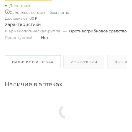
Достаточно
Самовывоз сегодня - бесплатно
Доставка от 100 ₽
Характеристики
ФармакологическаяГруппа
—
Противогрибковое средство
Рецептурный
—
Нет
НАЛИЧИЕ В АПТЕКАХ
ИНСТРУКЦИЯ
ДОСТАВК
Наличие в аптеках