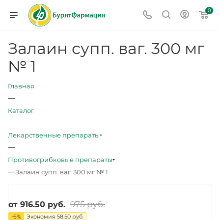
0
Залаин супп. ваг. 300 мг
№ 1
Главная
—
Каталог
—
Лекарственные препараты
—
Противогрибковые препараты
—
Залаин супп. ваг. 300 мг № 1
975 руб.
от
916.50 руб.
-
6
%
Экономия
58.50 руб.