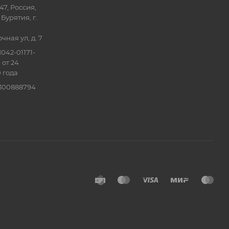
47, Россия,
Бурятия, г.
ная ул, д. 7
042-01171-
 от 24
 года
0300888794