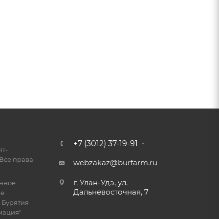
+7 (3012) 37-19-91
ят-
Все права
webzakaz@burfarm.ru
г. Улан-Удэ, ул.
енное
Дальневосточная, 7
ие
 Бурятия
мация"