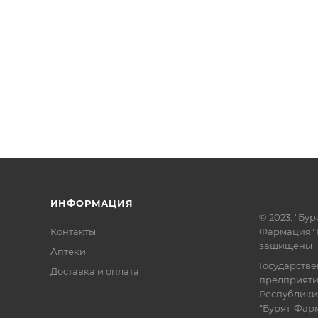
ИНФОРМАЦИЯ
© 2023. "Бур
Контакты
Фармация" 
защищены
Аптеки
Государств
Доставка и оплата
предприят
Республики
"Бурят-Фар