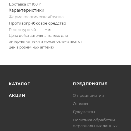
Доставка от 100 ₽
Характеристики
ФармакологическаяГруппа
—
Противогрибковое средство
Рецептурный
—
Нет
Цена действительна только для
интернет-аптеки и может отличаться от
цен в розничных аптеках
КАТАЛОГ
ПРЕДПРИЯТИЕ
АКЦИИ
О предприятии
Отзывы
Документы
Политика обработки
персональных данных