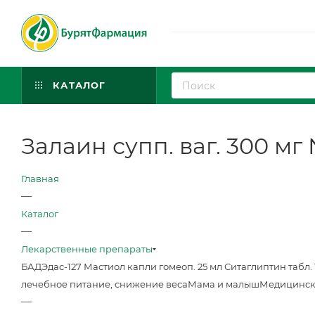
КАТАЛОГ
Залаин супп. ваг. 300 мг 
Главная
—
Каталог
—
Лекарственные препараты
БАД
Эдас-127 Мастиол капли гомеоп. 25 мл
Ситаглиптин табл. 
лечебное питание, снижение веса
Мама и малыш
Медицинск
—