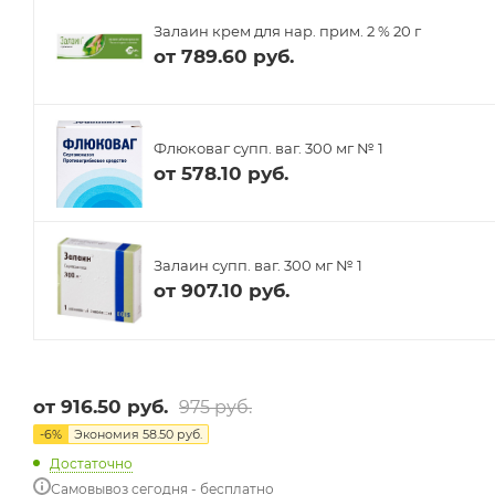
Залаин крем для нар. прим. 2 % 20 г
от
789.60 руб.
Флюковаг супп. ваг. 300 мг № 1
от
578.10 руб.
Залаин супп. ваг. 300 мг № 1
от
907.10 руб.
от
916.50 руб.
975 руб.
-
6
%
Экономия
58.50 руб.
Достаточно
Самовывоз сегодня - бесплатно