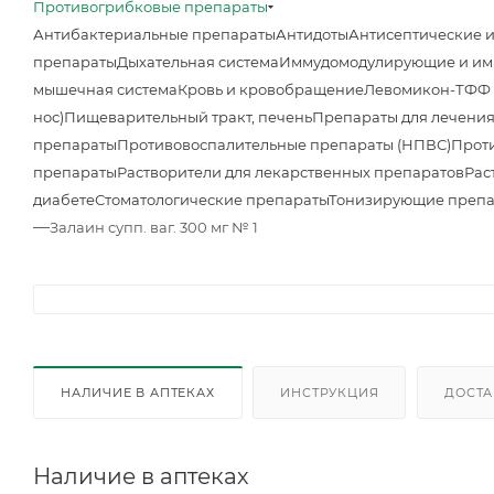
Противогрибковые препараты
Антибактериальные препараты
Антидоты
Антисептические 
препараты
Дыхательная система
Иммудомодулирующие и им
мышечная система
Кровь и кровобращение
Левомикон-ТФФ м
нос)
Пищеварительный тракт, печень
Препараты для лечения
препараты
Противовоспалительные препараты (НПВС)
Прот
препараты
Растворители для лекарственных препаратов
Рас
диабете
Стоматологические препараты
Тонизирующие преп
—
Залаин супп. ваг. 300 мг № 1
НАЛИЧИЕ В АПТЕКАХ
ИНСТРУКЦИЯ
ДОСТА
Наличие в аптеках