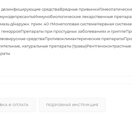
и дезинфицирующие средства
Вредные привычки
Гомеопатически
мунодепресанты
Иммунобиологические лекарственные препара
азь д/наружн. прим. 40 г
Мочеполовая система
Нервная система
 геморроя
Препараты при простудных заболеваниях и гриппе
Пр
ивовирусные средства
Противоклимактерические препараты
Про
тительные, натуральные препараты (травы)
Рентгеноконтрастные
араты
ВКА И ОПЛАТА
ПОДРОБНАЯ ИНСТРУКЦИЯ