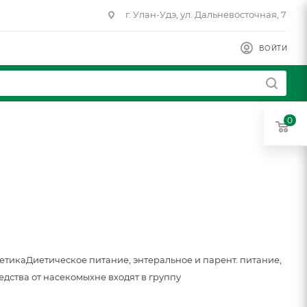
г. Улан-Удэ, ул. Дальневосточная, 7
ВОЙТИ
0
метика
Диетическое питание, энтеральное и парент. питание,
едства от насекомых
не входят в группу