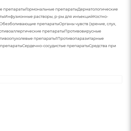
е препараты
Гормональные препараты
Дерматологические
ты
Инфузионные растворы, р-ры для инъекций
Костно-
Обезболивающие препараты
Органы чувств (зрение, слух,
отивоаллергические препараты
Противовирусные
тивоопухолевые препараты1
Противопаразитарные
 препараты
Сердечно-сосудистые препараты
Средства при