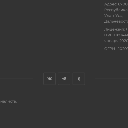
Адрес: 6700
Республика 
Улан-Удэ,
Дальневосточ
Лицензия: Л
03/00269441
января 2020
ОГРН - 102
иалиста.