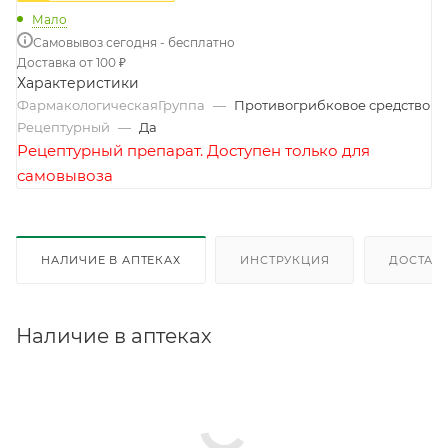
Мало
Самовывоз сегодня - бесплатно
Доставка от 100 ₽
Характеристики
ФармакологическаяГруппа
—
Противогрибковое средство
Рецептурный
—
Да
Рецептурный препарат. Доступен только для
самовывоза
НАЛИЧИЕ В АПТЕКАХ
ИНСТРУКЦИЯ
ДОСТАВК
Наличие в аптеках