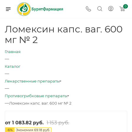
0
Ломексин капс. ваг. 600
мг № 2
Главная
—
Каталог
—
Лекарственные препараты
—
Противогрибковые препараты
—
Ломексин капс. ваг. 600 мг № 2
1 153 руб.
от
1 083.82 руб.
-
6
%
Экономия
69.18 руб.