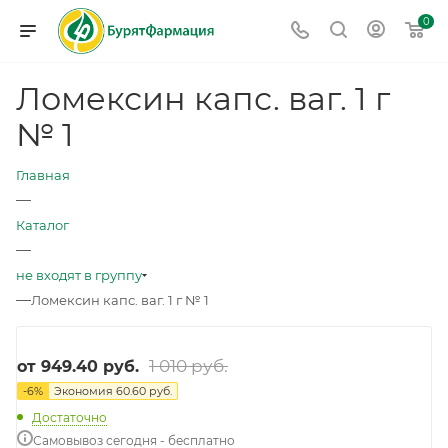
0
Ломексин капс. ваг. 1 г
№ 1
Главная
—
Каталог
—
не входят в группу
—
Ломексин капс. ваг. 1 г № 1
1 010 руб.
от
949.40 руб.
-
6
%
Экономия
60.60 руб.
Достаточно
Самовывоз сегодня - бесплатно