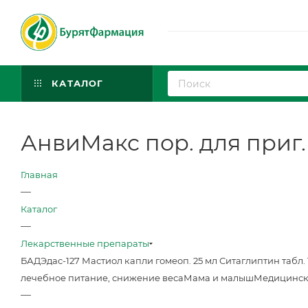
КАТАЛОГ
АнвиМакс пор. для приг.
Главная
—
Каталог
—
Лекарственные препараты
БАД
Эдас-127 Мастиол капли гомеоп. 25 мл
Ситаглиптин табл. 
лечебное питание, снижение веса
Мама и малыш
Медицинск
—