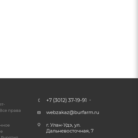
+7 (3012) 37-19-91
ят-
Все права
webzakaz@burfarm.ru
г. Улан-Удэ, ул.
енное
Дальневосточная, 7
ие
 Бурятия