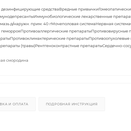
и дезинфицирующие средства
Вредные привычки
Гомеопатически
мунодепресанты
Иммунобиологические лекарственные препара
азь д/наружн. прим. 40 г
Мочеполовая система
Нервная система
 геморроя
Противоаллергические препараты
Противовирусные 
араты
Противоклимактерические препараты
Противоопухолевые 
препараты (травы)
Рентгеноконтрастные препараты
Сердечно-сос
рная смородина
ВКА И ОПЛАТА
ПОДРОБНАЯ ИНСТРУКЦИЯ