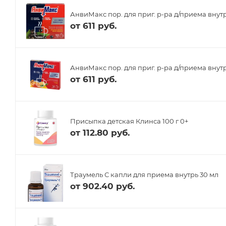
АнвиМакс пор. для приг. р-ра д/приема внут
от
611 руб.
АнвиМакс пор. для приг. р-ра д/приема внутр
от
611 руб.
Присыпка детская Клинса 100 г 0+
от
112.80 руб.
Траумель С капли для приема внутрь 30 мл
от
902.40 руб.