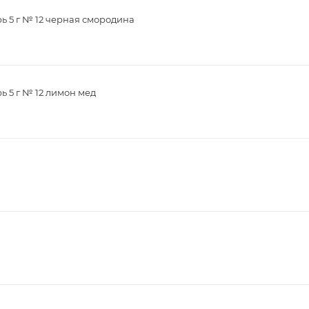
рь 5 г № 12 черная смородина
ь 5 г № 12 лимон мед