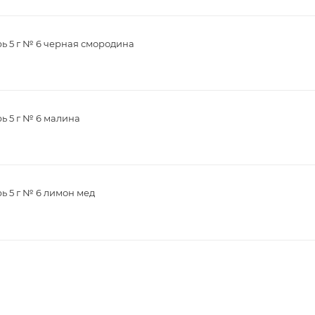
рь 5 г № 6 черная смородина
ь 5 г № 6 малина
ь 5 г № 6 лимон мед