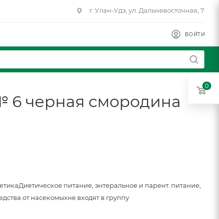
г. Улан-Удэ, ул. Дальневосточная, 7
ВОЙТИ
0
 № 6 черная смородина
метика
Диетическое питание, энтеральное и парент. питание,
едства от насекомых
не входят в группу