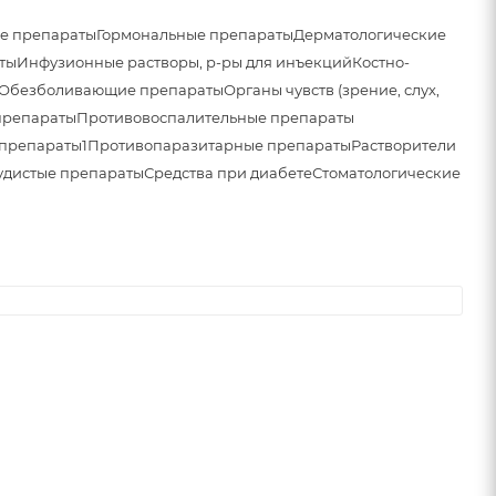
е препараты
Гормональные препараты
Дерматологические
ты
Инфузионные растворы, р-ры для инъекций
Костно-
Обезболивающие препараты
Органы чувств (зрение, слух,
препараты
Противовоспалительные препараты
препараты1
Противопаразитарные препараты
Растворители
удистые препараты
Средства при диабете
Стоматологические