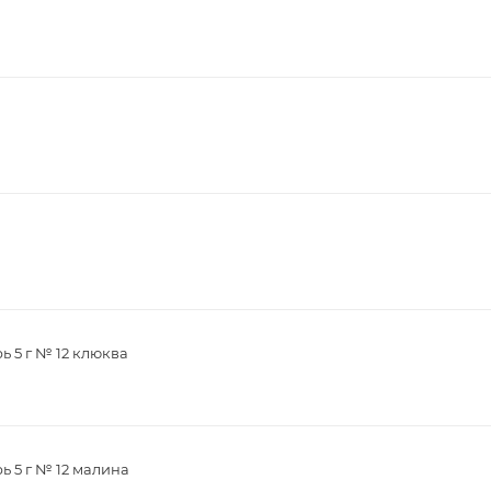
ь 5 г № 12 клюква
ь 5 г № 12 малина