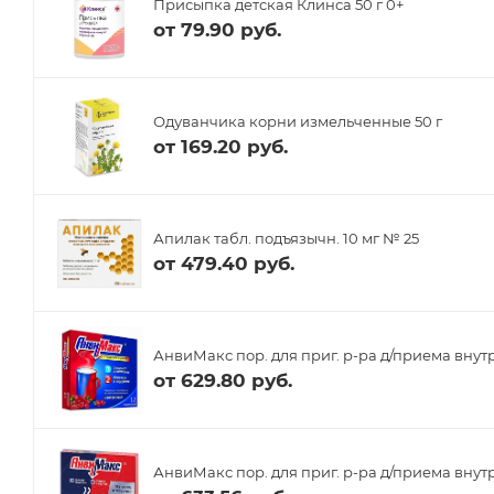
Присыпка детская Клинса 50 г 0+
от
79.90 руб.
Одуванчика корни измельченные 50 г
от
169.20 руб.
Апилак табл. подъязычн. 10 мг № 25
от
479.40 руб.
АнвиМакс пор. для приг. р-ра д/приема внутр
от
629.80 руб.
АнвиМакс пор. для приг. р-ра д/приема внутр