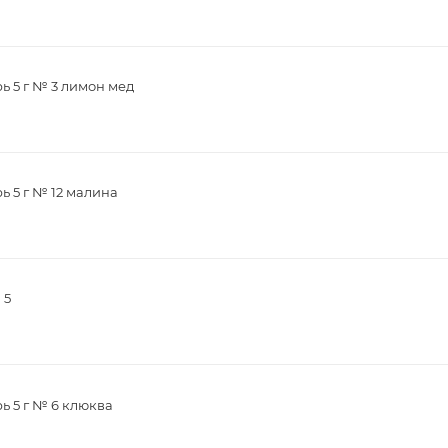
ь 5 г № 3 лимон мед
ь 5 г № 12 малина
 5
ь 5 г № 6 клюква