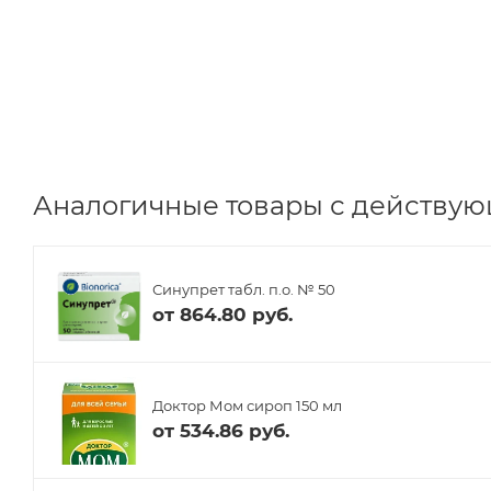
Аналогичные товары с действующ
Синупрет табл. п.о. № 50
от
864.80 руб.
Доктор Мом сироп 150 мл
от
534.86 руб.