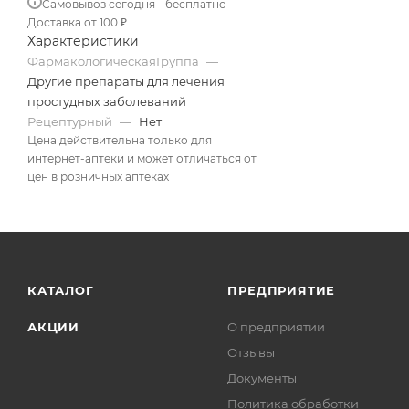
Самовывоз сегодня - бесплатно
Доставка от 100 ₽
Характеристики
ФармакологическаяГруппа
—
Другие препараты для лечения
простудных заболеваний
Рецептурный
—
Нет
Цена действительна только для
интернет-аптеки и может отличаться от
цен в розничных аптеках
КАТАЛОГ
ПРЕДПРИЯТИЕ
АКЦИИ
О предприятии
Отзывы
Документы
Политика обработки