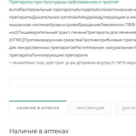
Препараты при простудных заболеваниях и гриппе
Антибактериальные препараты
Антидоты
Антисептические 
препараты
Дыхательная система
Иммудомодулирующие и им
мышечная система
Кровь и кровобращение
Левомикон-ТФФ м
нос)
Пищеварительный тракт, печень
Препараты для лечения
(НПВС)
Противовирусные средства
Противогрибковые преп
для лекарственных препаратов
Растительные, натуральные 
препараты
Тонизирующие препараты
—
АнвиМакс пор. для приг. р-ра д/приема внутрь 5 г № 6 че
НАЛИЧИЕ В АПТЕКАХ
ИНСТРУКЦИЯ
ДОСТА
Наличие в аптеках