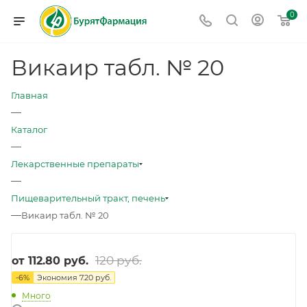
0
Викаир табл. № 20
Главная
—
Каталог
—
Лекарственные препараты
—
Пищеварительный тракт, печень
—
Викаир табл. № 20
120 руб.
от
112.80 руб.
-
6
%
Экономия
7.20 руб.
Много