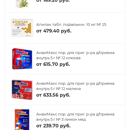
от
169.20 руб.
Апилак табл. подъязычн. 10 мг № 25
от
479.40 руб.
АнвиМакс пор. для приг. р-ра д/приема
внутрь 5 г № 12 клюква
от
615.70 руб.
АнвиМакс пор. для приг. р-ра д/приема
внутрь 5 г № 12 малина
от
633.56 руб.
АнвиМакс пор. для приг. р-ра д/приема
внутрь 5 г № 3 лимон мед
от
239.70 руб.