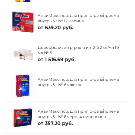
АнвиМакс пор. для приг. р-ра д/приема
внутрь 5 г № 12 малина
от
639.20 руб.
Церебролизин р-р для ин. 215.2 мг/мл 10
мл № 5
от
1 516.69 руб.
АнвиМакс пор. для приг. р-ра д/приема
внутрь 5 г № 6 клюква
АнвиМакс пор. для приг. р-ра д/приема
внутрь 5 г № 6 черная смородина
от
357.20 руб.