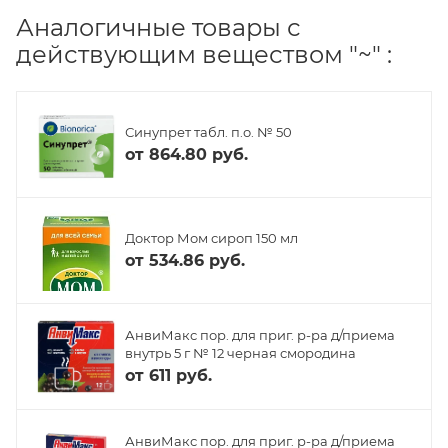
Аналогичные товары с
действующим веществом "~" :
Синупрет табл. п.о. № 50
от
864.80 руб.
Доктор Мом сироп 150 мл
от
534.86 руб.
АнвиМакс пор. для приг. р-ра д/приема
внутрь 5 г № 12 черная смородина
от
611 руб.
АнвиМакс пор. для приг. р-ра д/приема