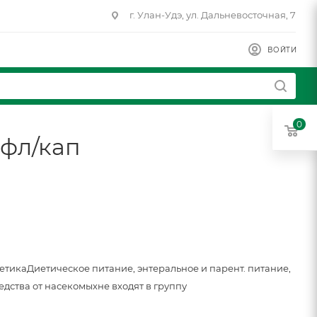
г. Улан-Удэ, ул. Дальневосточная, 7
ВОЙТИ
0
 фл/кап
метика
Диетическое питание, энтеральное и парент. питание,
едства от насекомых
не входят в группу