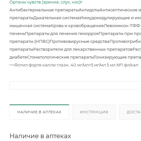
Органы чувств (зрение, слух, нос)
Антибактериальные препараты
Антидоты
Антисептические 
препараты
Дыхательная система
Иммудомодулирующие и им
мышечная система
Кровь и кровобращение
Левомикон-ТФФ м
печень
Препараты для лечения геморроя
Препараты при про
препараты (НПВС)
Противовирусные средства
Противогрибк
препараты
Растворители для лекарственных препаратов
Рас
диабете
Стоматологические препараты
Тонизирующие преп
—
Фотил форте капли глазн. 40 мг/мл+5 мг/мл 5 мл №1 фл/кап
НАЛИЧИЕ В АПТЕКАХ
ИНСТРУКЦИЯ
ДОСТА
Наличие в аптеках