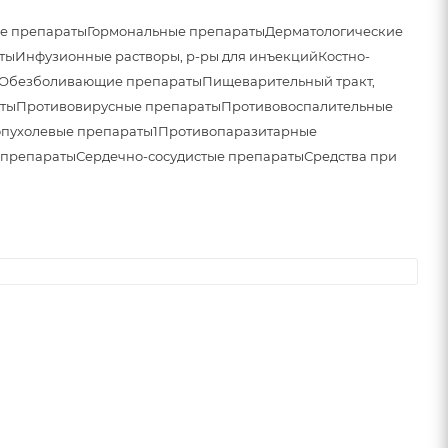
е препараты
Гормональные препараты
Дерматологические
ты
Инфузионные растворы, р-ры для инъекций
Костно-
Обезболивающие препараты
Пищеварительный тракт,
ты
Противовирусные препараты
Противовоспалительные
пухолевые препараты1
Противопаразитарные
 препараты
Сердечно-сосудистые препараты
Средства при