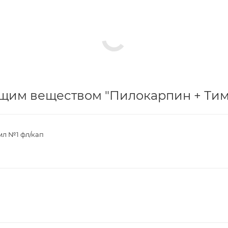
щим веществом "Пилокарпин + Тимо
 мл №1 фл/кап