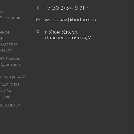
+7 (3012) 37-19-91
ят-
Все права
webzakaz@burfarm.ru
г. Улан-Удэ, ул.
енное
Дальневосточная, 7
ие
 Бурятия
мация"
47, Россия,
Бурятия, г.
ная ул, д. 7
042-01171-
 от 24
 года
0300888794