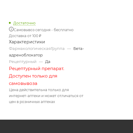
Достаточно
Самовывоз сегодня - бесплатно
Доставка от 100 ₽
Характеристики
ФармакологическаяГруппа
—
Бета-
адреноблокатор
Рецептурный
—
Да
Рецептурный препарат.
Доступен только для
самовывоза
Цена действительна только для
интернет-аптеки и может отличаться от
цен в розничных аптеках