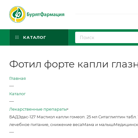
КАТАЛОГ
Фотил форте капли глазн
Главная
—
Каталог
—
Лекарственные препараты
БАД
Эдас-127 Мастиол капли гомеоп. 25 мл
Ситаглиптин табл. 
лечебное питание, снижение веса
Мама и малыш
Медицинск
—