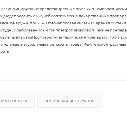
и дезинфицирующие средства
Вредные привычки
Гомеопатически
мунодепресанты
Иммунобиологические лекарственные препара
азь д/наружн. прим. 40 г
Мочеполовая система
Нервная система
студных заболеваниях и гриппе
Противоаллергические препара
овые препараты
Противоклимактерические препараты
Противоо
тительные, натуральные препараты (травы)
Рентгеноконтрастные
араты
ВКА И ОПЛАТА
ПОДРОБНАЯ ИНСТРУКЦИЯ