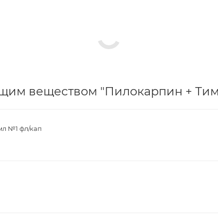
щим веществом "Пилокарпин + Тимо
 мл №1 фл/кап