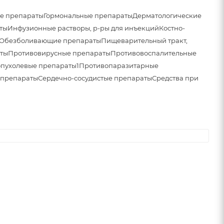
е препараты
Гормональные препараты
Дерматологические
ты
Инфузионные растворы, р-ры для инъекций
Костно-
Обезболивающие препараты
Пищеварительный тракт,
ты
Противовирусные препараты
Противовоспалительные
пухолевые препараты1
Противопаразитарные
 препараты
Сердечно-сосудистые препараты
Средства при