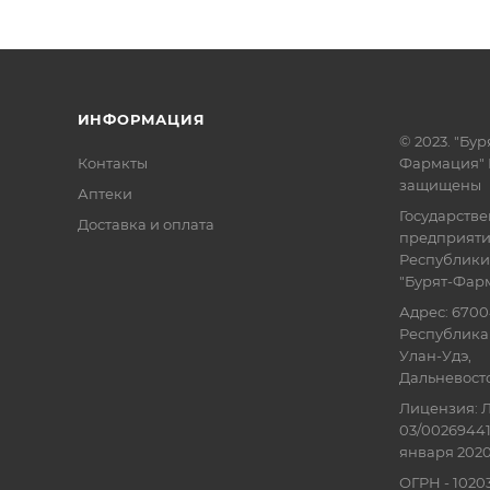
ИНФОРМАЦИЯ
© 2023. "Бур
Контакты
Фармация" 
защищены
Аптеки
Государств
Доставка и оплата
предприят
Республики
"Бурят-Фар
Адрес: 6700
Республика 
Улан-Удэ,
Дальневосточ
Лицензия: Л
03/00269441
января 2020
ОГРН - 102