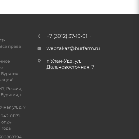
+7 (3012) 37-19-91
ят-
Все права
webzakaz@burfarm.ru
г. Улан-Удэ, ул.
енное
Дальневосточная, 7
ие
 Бурятия
мация"
47, Россия,
Бурятия, г.
ная ул, д. 7
042-01171-
 от 24
 года
0300888794