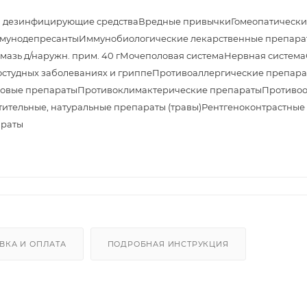
и дезинфицирующие средства
Вредные привычки
Гомеопатически
мунодепресанты
Иммунобиологические лекарственные препара
азь д/наружн. прим. 40 г
Мочеполовая система
Нервная система
студных заболеваниях и гриппе
Противоаллергические препара
овые препараты
Противоклимактерические препараты
Противоо
тительные, натуральные препараты (травы)
Рентгеноконтрастные
араты
ВКА И ОПЛАТА
ПОДРОБНАЯ ИНСТРУКЦИЯ