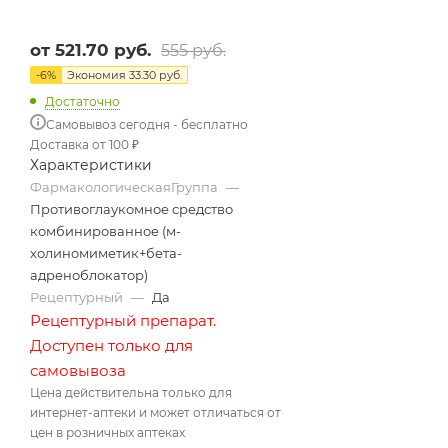
от
521.70 руб.
555 руб.
-
6
%
Экономия
33.30 руб.
Достаточно
Самовывоз сегодня - бесплатно
Доставка от 100 ₽
Характеристики
ФармакологическаяГруппа
—
Противоглаукомное средство
комбинированное (м-
холиномиметик+бета-
адреноблокатор)
Рецептурный
—
Да
Рецептурный препарат.
Доступен только для
самовывоза
Цена действительна только для
интернет-аптеки и может отличаться от
цен в розничных аптеках