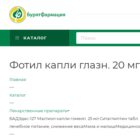
КАТАЛОГ
Фотил капли глазн. 20 мг
Главная
—
Каталог
—
Лекарственные препараты
БАД
Эдас-127 Мастиол капли гомеоп. 25 мл
Ситаглиптин табл. 
лечебное питание, снижение веса
Мама и малыш
Медицинск
—