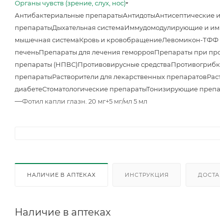
Органы чувств (зрение, слух, нос)
Антибактериальные препараты
Антидоты
Антисептические 
препараты
Дыхательная система
Иммудомодулирующие и им
мышечная система
Кровь и кровобращение
Левомикон-ТФФ м
печень
Препараты для лечения геморроя
Препараты при про
препараты (НПВС)
Противовирусные средства
Противогрибк
препараты
Растворители для лекарственных препаратов
Рас
диабете
Стоматологические препараты
Тонизирующие преп
—
Фотил капли глазн. 20 мг+5 мг/мл 5 мл
НАЛИЧИЕ В АПТЕКАХ
ИНСТРУКЦИЯ
ДОСТА
Наличие в аптеках