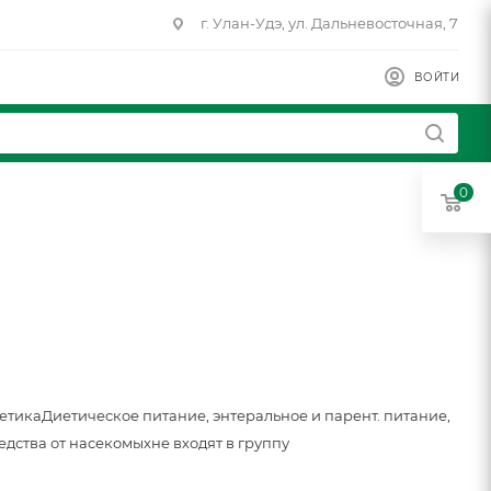
г. Улан-Удэ, ул. Дальневосточная, 7
ВОЙТИ
0
метика
Диетическое питание, энтеральное и парент. питание,
едства от насекомых
не входят в группу