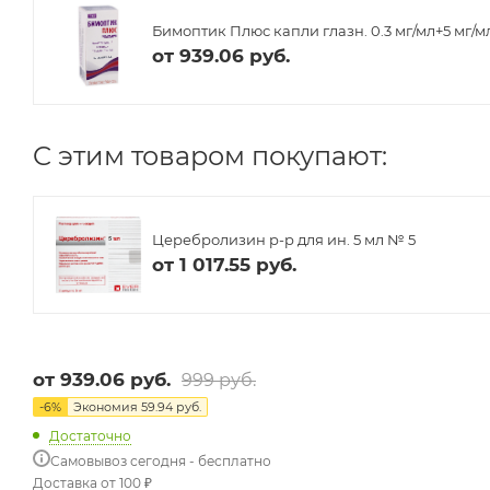
Бимоптик Плюс капли глазн. 0.3 мг/мл+5 мг/мл
от
939.06 руб.
C этим товаром покупают:
Церебролизин р-р для ин. 5 мл № 5
от
1 017.55 руб.
от
939.06 руб.
999 руб.
-
6
%
Экономия
59.94 руб.
Достаточно
Самовывоз сегодня - бесплатно
Доставка от 100 ₽