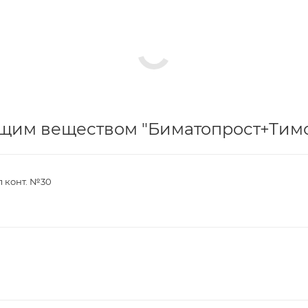
щим веществом "Биматопрост+Тимо
мл конт. №30