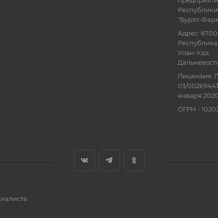
предприят
Республики
"Бурят-Фар
Адрес: 6700
Республика 
Улан-Удэ,
Дальневосточ
Лицензия: Л
03/00269441
января 2020
ОГРН - 102
иалиста.