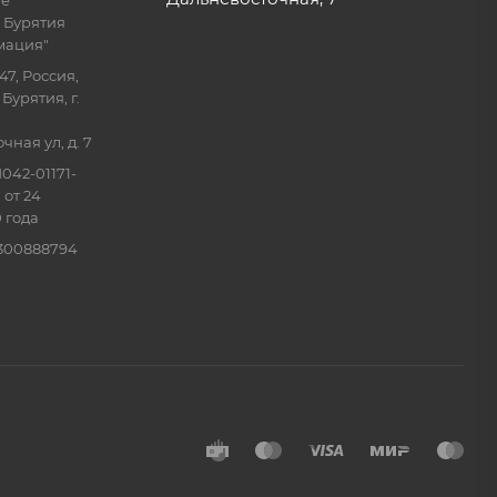
ие
 Бурятия
мация"
47, Россия,
Бурятия, г.
ная ул, д. 7
042-01171-
 от 24
 года
0300888794