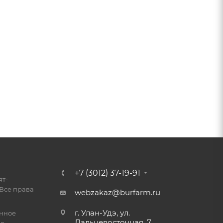
+7 (3012) 37-19-91
ят-
Все права
webzakaz@burfarm.ru
г. Улан-Удэ, ул.
енное
Дальневосточная, 7