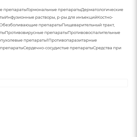
е препараты
Гормональные препараты
Дерматологические
ты
Инфузионные растворы, р-ры для инъекций
Костно-
Обезболивающие препараты
Пищеварительный тракт,
ты
Противовирусные препараты
Противовоспалительные
пухолевые препараты1
Противопаразитарные
 препараты
Сердечно-сосудистые препараты
Средства при