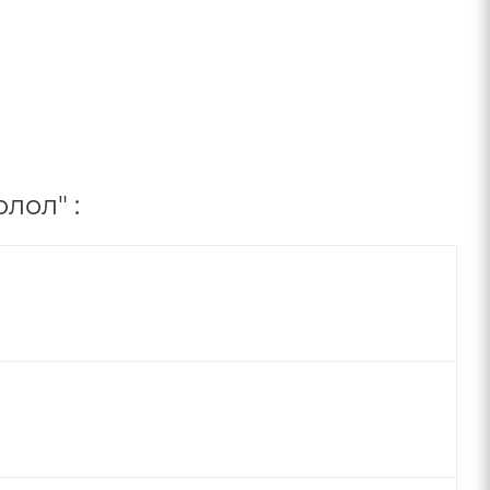
лол" :