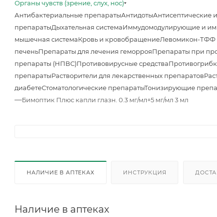
Органы чувств (зрение, слух, нос)
Антибактериальные препараты
Антидоты
Антисептические 
препараты
Дыхательная система
Иммудомодулирующие и им
мышечная система
Кровь и кровобращение
Левомикон-ТФФ м
печень
Препараты для лечения геморроя
Препараты при про
препараты (НПВС)
Противовирусные средства
Противогрибк
препараты
Растворители для лекарственных препаратов
Рас
диабете
Стоматологические препараты
Тонизирующие преп
—
Бимоптик Плюс капли глазн. 0.3 мг/мл+5 мг/мл 3 мл
НАЛИЧИЕ В АПТЕКАХ
ИНСТРУКЦИЯ
ДОСТА
Наличие в аптеках