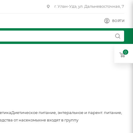
г. Улан-Удэ, ул. Дальневосточная, 7
ВОЙТИ
0
метика
Диетическое питание, энтеральное и парент. питание,
едства от насекомых
не входят в группу