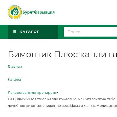
КАТАЛОГ
Бимоптик Плюс капли гла
Главная
—
Каталог
—
Лекарственные препараты
БАД
Эдас-127 Мастиол капли гомеоп. 25 мл
Ситаглиптин табл. 
лечебное питание, снижение веса
Мама и малыш
Медицинск
—