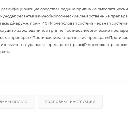
и дезинфицирующие средства
Вредные привычки
Гомеопатически
мунодепресанты
Иммунобиологические лекарственные препара
азь д/наружн. прим. 40 г
Мочеполовая система
Нервная система
студных заболеваниях и гриппе
Противоаллергические препара
овые препараты
Противоклимактерические препараты
Противоо
тительные, натуральные препараты (травы)
Рентгеноконтрастные
араты
ВКА И ОПЛАТА
ПОДРОБНАЯ ИНСТРУКЦИЯ