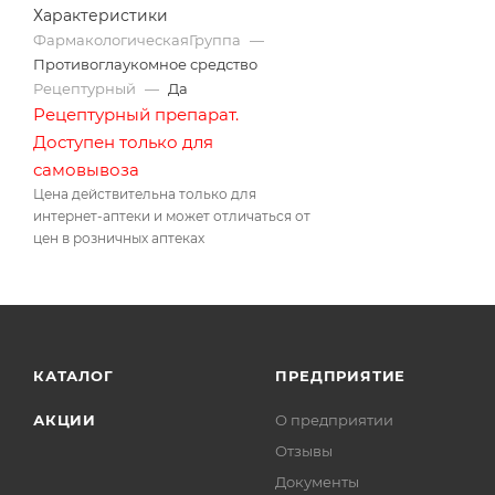
Характеристики
ФармакологическаяГруппа
—
Противоглаукомное средство
Рецептурный
—
Да
Рецептурный препарат.
Доступен только для
самовывоза
Цена действительна только для
интернет-аптеки и может отличаться от
цен в розничных аптеках
КАТАЛОГ
ПРЕДПРИЯТИЕ
АКЦИИ
О предприятии
Отзывы
Документы