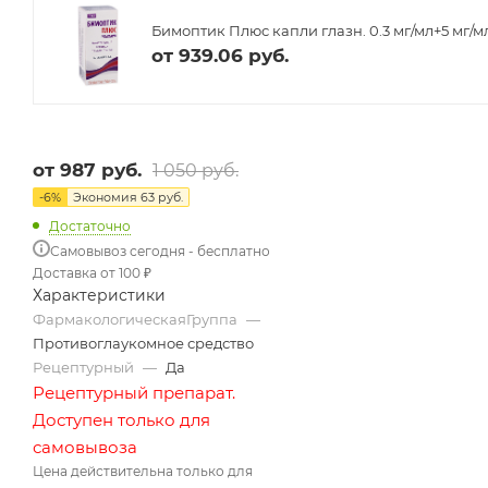
Бимоптик Плюс капли глазн. 0.3 мг/мл+5 мг/мл
от
939.06 руб.
от
987 руб.
1 050 руб.
-
6
%
Экономия
63 руб.
Достаточно
Самовывоз сегодня - бесплатно
Доставка от 100 ₽
Характеристики
ФармакологическаяГруппа
—
Противоглаукомное средство
Рецептурный
—
Да
Рецептурный препарат.
Доступен только для
самовывоза
Цена действительна только для