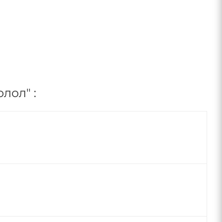
лол" :