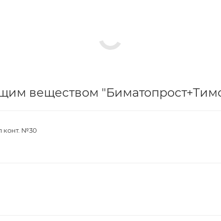
щим веществом "Биматопрост+Тимо
мл конт. №30