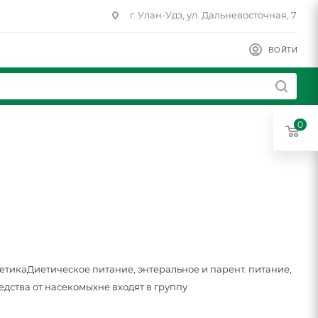
г. Улан-Удэ, ул. Дальневосточная, 7
ВОЙТИ
0
метика
Диетическое питание, энтеральное и парент. питание,
едства от насекомых
не входят в группу