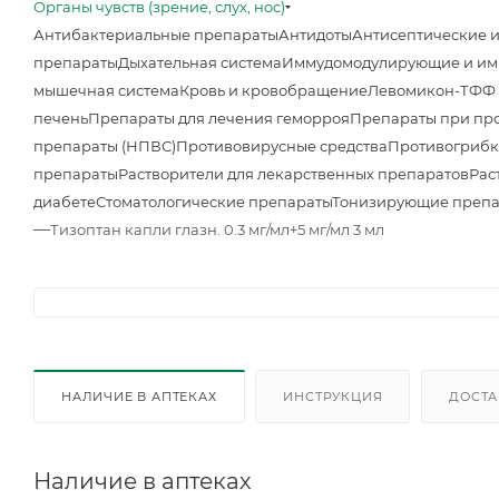
Органы чувств (зрение, слух, нос)
Антибактериальные препараты
Антидоты
Антисептические 
препараты
Дыхательная система
Иммудомодулирующие и им
мышечная система
Кровь и кровобращение
Левомикон-ТФФ м
печень
Препараты для лечения геморроя
Препараты при про
препараты (НПВС)
Противовирусные средства
Противогрибк
препараты
Растворители для лекарственных препаратов
Рас
диабете
Стоматологические препараты
Тонизирующие преп
—
Тизоптан капли глазн. 0.3 мг/мл+5 мг/мл 3 мл
НАЛИЧИЕ В АПТЕКАХ
ИНСТРУКЦИЯ
ДОСТА
Наличие в аптеках