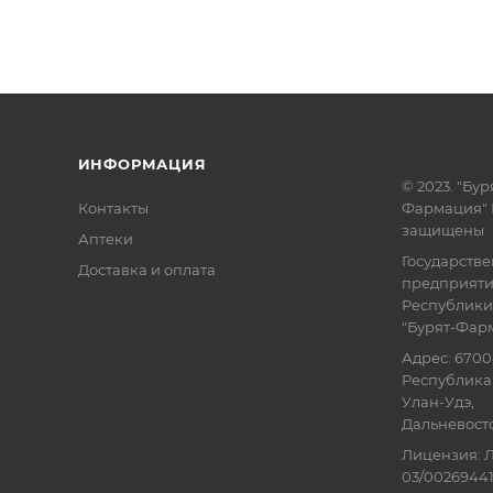
ИНФОРМАЦИЯ
© 2023. "Бур
Контакты
Фармация" 
защищены
Аптеки
Государств
Доставка и оплата
предприят
Республики
"Бурят-Фар
Адрес: 6700
Республика 
Улан-Удэ,
Дальневосточ
Лицензия: Л
03/00269441