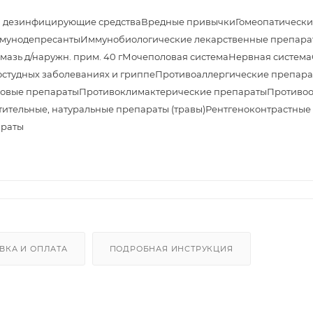
и дезинфицирующие средства
Вредные привычки
Гомеопатически
мунодепресанты
Иммунобиологические лекарственные препара
азь д/наружн. прим. 40 г
Мочеполовая система
Нервная система
студных заболеваниях и гриппе
Противоаллергические препара
овые препараты
Противоклимактерические препараты
Противоо
тительные, натуральные препараты (травы)
Рентгеноконтрастные
араты
ВКА И ОПЛАТА
ПОДРОБНАЯ ИНСТРУКЦИЯ