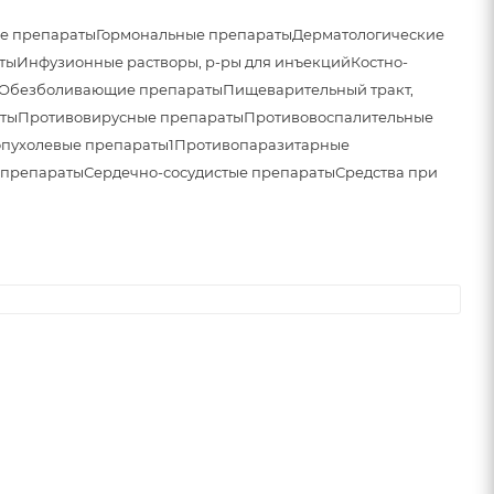
е препараты
Гормональные препараты
Дерматологические
ты
Инфузионные растворы, р-ры для инъекций
Костно-
Обезболивающие препараты
Пищеварительный тракт,
ты
Противовирусные препараты
Противовоспалительные
пухолевые препараты1
Противопаразитарные
 препараты
Сердечно-сосудистые препараты
Средства при