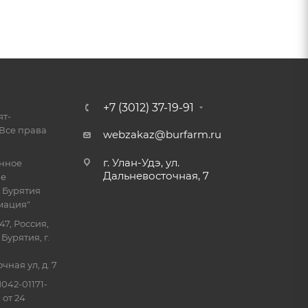
+7 (3012) 37-19-91
ят-
Все права
webzakaz@burfarm.ru
г. Улан-Удэ, ул.
енное
Дальневосточная, 7
ие
 Бурятия
мация"
47, Россия,
Бурятия, г.
ная ул, д. 7
042-01171-
 от 24