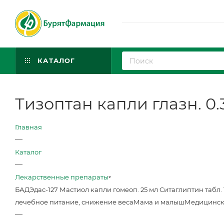
КАТАЛОГ
Тизоптан капли глазн. 0.
Главная
—
Каталог
—
Лекарственные препараты
БАД
Эдас-127 Мастиол капли гомеоп. 25 мл
Ситаглиптин табл. 
лечебное питание, снижение веса
Мама и малыш
Медицинск
—