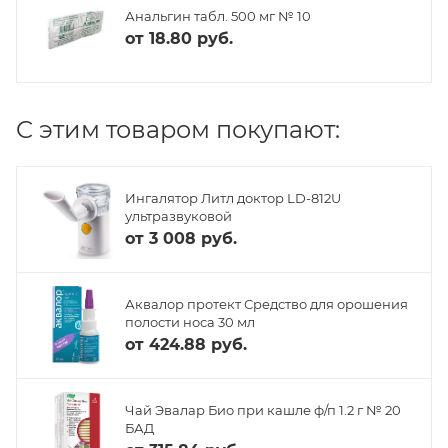
Анальгин табл. 500 мг № 10
от
18.80 руб.
C этим товаром покупают:
Ингалятор Литл доктор LD-812U
ультразвуковой
от
3 008 руб.
Аквалор протект Средство для орошения
полости носа 30 мл
от
424.88 руб.
Чай Эвалар Био при кашле ф/п 1.2 г № 20
БАД