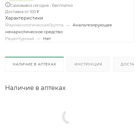
Самовывоз сегодня - бесплатно
Доставка от 100 ₽
Характеристики
ФармакологическаяГруппа
—
Анальгезирующее
ненаркотическое средство
Рецептурный
—
Нет
НАЛИЧИЕ В АПТЕКАХ
ИНСТРУКЦИЯ
ДОСТАВК
Наличие в аптеках