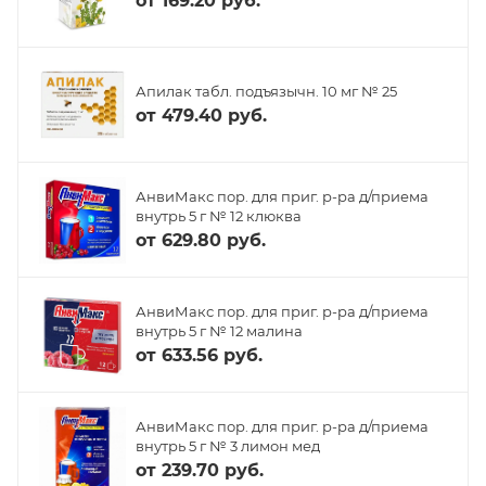
от
169.20 руб.
Апилак табл. подъязычн. 10 мг № 25
от
479.40 руб.
АнвиМакс пор. для приг. р-ра д/приема
внутрь 5 г № 12 клюква
от
629.80 руб.
АнвиМакс пор. для приг. р-ра д/приема
внутрь 5 г № 12 малина
от
633.56 руб.
АнвиМакс пор. для приг. р-ра д/приема
внутрь 5 г № 3 лимон мед
от
239.70 руб.