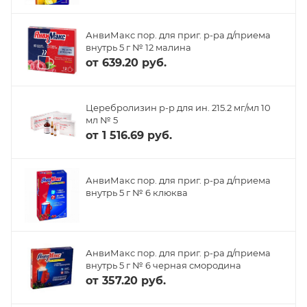
АнвиМакс пор. для приг. р-ра д/приема
внутрь 5 г № 12 малина
от
639.20 руб.
Церебролизин р-р для ин. 215.2 мг/мл 10
мл № 5
от
1 516.69 руб.
АнвиМакс пор. для приг. р-ра д/приема
внутрь 5 г № 6 клюква
АнвиМакс пор. для приг. р-ра д/приема
внутрь 5 г № 6 черная смородина
от
357.20 руб.