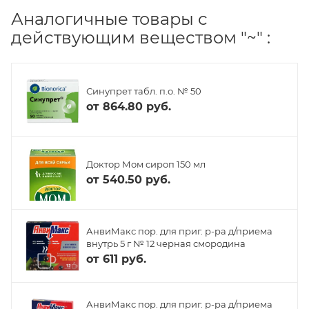
Аналогичные товары с
действующим веществом "~" :
Синупрет табл. п.о. № 50
от
864.80 руб.
Доктор Мом сироп 150 мл
от
540.50 руб.
АнвиМакс пор. для приг. р-ра д/приема
внутрь 5 г № 12 черная смородина
от
611 руб.
АнвиМакс пор. для приг. р-ра д/приема