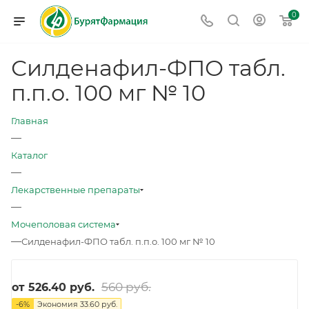
0
Силденафил-ФПО табл.
п.п.о. 100 мг № 10
Главная
—
Каталог
—
Лекарственные препараты
—
Мочеполовая система
—
Силденафил-ФПО табл. п.п.о. 100 мг № 10
560 руб.
от
526.40 руб.
-
6
%
Экономия
33.60 руб.