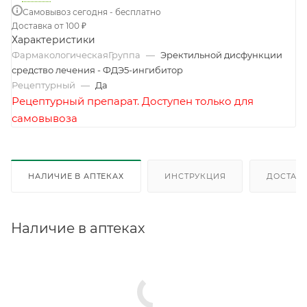
Самовывоз сегодня - бесплатно
Доставка от 100 ₽
Характеристики
ФармакологическаяГруппа
—
Эректильной дисфункции
средство лечения - ФДЭ5-ингибитор
Рецептурный
—
Да
Рецептурный препарат. Доступен только для
самовывоза
НАЛИЧИЕ В АПТЕКАХ
ИНСТРУКЦИЯ
ДОСТАВК
Наличие в аптеках