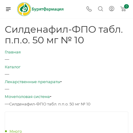
0
Силденафил-ФПО табл.
п.п.о. 50 мг № 10
Главная
—
Каталог
—
Лекарственные препараты
—
Мочеполовая система
—
Силденафил-ФПО табл. п.п.о. 50 мг № 10
Много