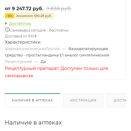
9 838 руб.
от
9 247.72 руб.
-
6
%
Экономия
590.28 руб.
Достаточно
Самовывоз сегодня - бесплатно
Доставка от 100 ₽
Характеристики
ФармакологическаяГруппа
—
Вазодилатирующее
средство - простагландина E1 аналог синтетический
Рецептурный
—
Да
Рецептурный препарат. Доступен только для
самовывоза
НАЛИЧИЕ В АПТЕКАХ
ИНСТРУКЦИЯ
ДОСТАВК
Наличие в аптеках