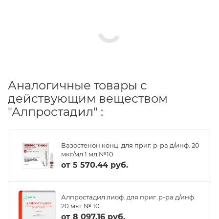
Аналогичные товары с
действующим веществом
"Алпростадил" :
Вазостенон конц. для приг. р-ра д/инф. 20
мкг/мл 1 мл №10
от
5 570.44 руб.
Алпростадил лиоф. для приг. р-ра д/инф.
20 мкг № 10
от
8 097.16 руб.