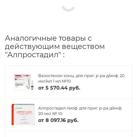
Аналогичные товары с
действующим веществом
"Алпростадил" :
Вазостенон конц. для приг. р-ра д/инф. 20
мкг/мл 1 мл №10
от
5 570.44 руб.
Алпростадил лиоф. для приг. р-ра д/инф.
20 мкг № 10
от
8 097.16 руб.