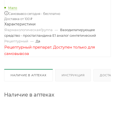
Мало
Самовывоз сегодня - бесплатно
Доставка от 100 ₽
Характеристики
ФармакологическаяГруппа
—
Вазодилатирующее
средство - простагландина E1 аналог синтетический
Рецептурный
—
Да
Рецептурный препарат. Доступен только для
самовывоза
НАЛИЧИЕ В АПТЕКАХ
ИНСТРУКЦИЯ
ДОСТАВК
Наличие в аптеках