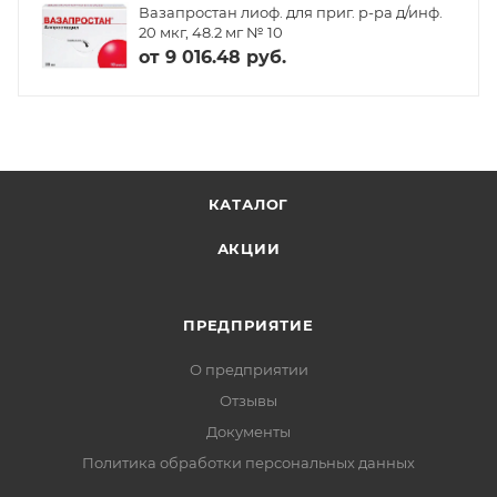
Вазапростан лиоф. для приг. р-ра д/инф.
20 мкг, 48.2 мг № 10
от
9 016.48 руб.
КАТАЛОГ
АКЦИИ
ПРЕДПРИЯТИЕ
О предприятии
Отзывы
Документы
Политика обработки персональных данных