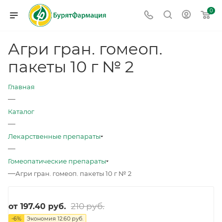
0
Агри гран. гомеоп.
пакеты 10 г № 2
Главная
—
Каталог
—
Лекарственные препараты
—
Гомеопатические препараты
—
Агри гран. гомеоп. пакеты 10 г № 2
210 руб.
от
197.40 руб.
-
6
%
Экономия
12.60 руб.