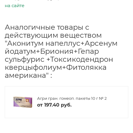
на сайте
Аналогичные товары с
действующим веществом
"Аконитум напеллус+Арсенум
йодатум+Бриония+Гепар
сульфурис +Токсикодендрон
кверцыфолиум+Фитолякка
американа" :
Агри гран. гомеоп. пакеты 10 г № 2
от
197.40 руб.