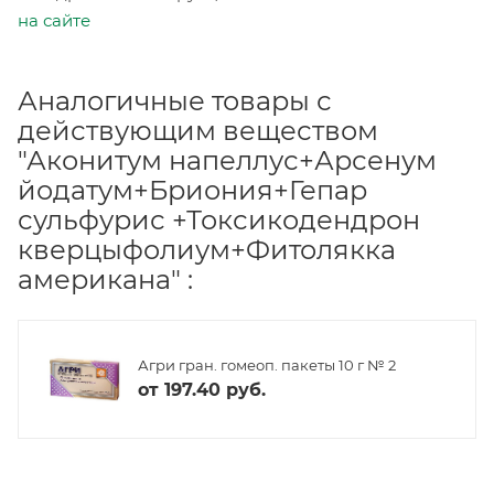
на сайте
Аналогичные товары с
действующим веществом
"Аконитум напеллус+Арсенум
йодатум+Бриония+Гепар
сульфурис +Токсикодендрон
кверцыфолиум+Фитолякка
американа" :
Агри гран. гомеоп. пакеты 10 г № 2
от
197.40 руб.