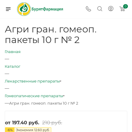
0
Агри гран. гомеоп.
пакеты 10 г № 2
Главная
—
Каталог
—
Лекарственные препараты
—
Гомеопатические препараты
—
Агри гран. гомеоп. пакеты 10 г № 2
210 руб.
от
197.40 руб.
-
6
%
Экономия
12.60 руб.