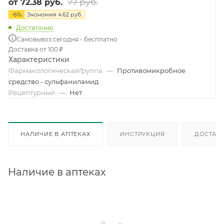
77 руб.
от
72.38 руб.
-
6
%
Экономия
4.62 руб.
Достаточно
Самовывоз сегодня - бесплатно
Доставка от 100 ₽
Характеристики
ФармакологическаяГруппа
—
Противомикробное
средство - сульфаниламид
Рецептурный
—
Нет
НАЛИЧИЕ В АПТЕКАХ
ИНСТРУКЦИЯ
ДОСТАВК
Наличие в аптеках