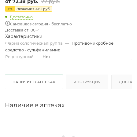
77 руб.
от
72.38 руб.
-
6
%
Экономия
4.62 руб.
Достаточно
Самовывоз сегодня - бесплатно
Доставка от 100 ₽
Характеристики
ФармакологическаяГруппа
—
Противомикробное
средство - сульфаниламид
Рецептурный
—
Нет
НАЛИЧИЕ В АПТЕКАХ
ИНСТРУКЦИЯ
ДОСТАВК
Наличие в аптеках