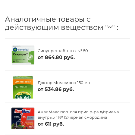
Аналогичные товары с
действующим веществом "~" :
Синупрет табл. п.о. № 50
от
864.80 руб.
Доктор Мом сироп 150 мл
от
534.86 руб.
АнвиМакс пор. для приг. р-ра д/приема
внутрь 5 г № 12 черная смородина
от
611 руб.