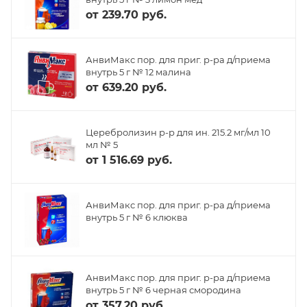
от
239.70 руб.
АнвиМакс пор. для приг. р-ра д/приема
внутрь 5 г № 12 малина
от
639.20 руб.
Церебролизин р-р для ин. 215.2 мг/мл 10
мл № 5
от
1 516.69 руб.
АнвиМакс пор. для приг. р-ра д/приема
внутрь 5 г № 6 клюква
АнвиМакс пор. для приг. р-ра д/приема
внутрь 5 г № 6 черная смородина
от
357.20 руб.