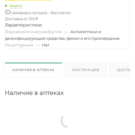
Много
Самовывоз сегодня - бесплатно
Доставка от 100 ₽
Характеристики
ФармакологическаяГруппа
—
Антисептики и
дезинфицирующие средства; фенол и его производные
Рецептурный
—
Нет
НАЛИЧИЕ В АПТЕКАХ
ИНСТРУКЦИЯ
ДОСТАВК
Наличие в аптеках