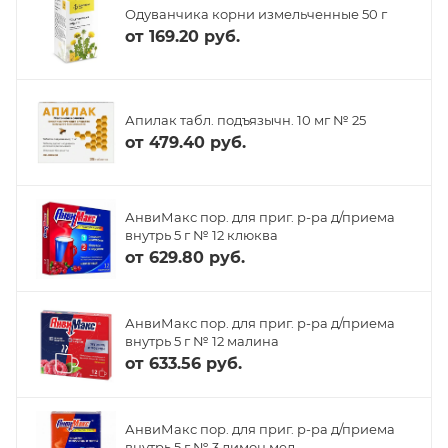
Одуванчика корни измельченные 50 г
от
169.20 руб.
Апилак табл. подъязычн. 10 мг № 25
от
479.40 руб.
АнвиМакс пор. для приг. р-ра д/приема
внутрь 5 г № 12 клюква
от
629.80 руб.
АнвиМакс пор. для приг. р-ра д/приема
внутрь 5 г № 12 малина
от
633.56 руб.
АнвиМакс пор. для приг. р-ра д/приема
внутрь 5 г № 3 лимон мед