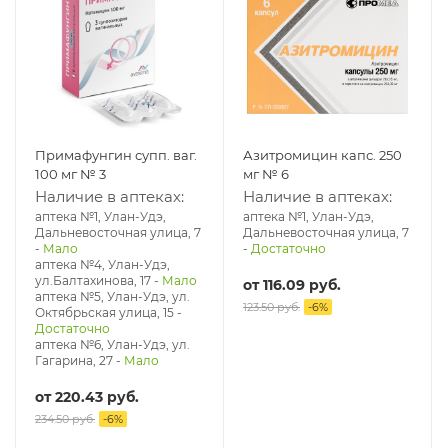
Примафунгин супп. ваг.
Азитромицин капс. 250
100 мг № 3
мг № 6
Наличие в аптеках:
Наличие в аптеках:
аптека №1, Улан-Удэ,
аптека №1, Улан-Удэ,
Дальневосточная улица, 7
Дальневосточная улица, 7
-
Мало
-
Достаточно
аптека №4, Улан-Удэ,
ул.Балтахинова, 17
-
Мало
от
116.09 руб.
аптека №5, Улан-Удэ, ул. ​
123.50 руб.
-
6
%
Октябрьская улица, 15
-
Достаточно
аптека №6, Улан-Удэ, ул.
Гагарина, 27
-
Мало
от
220.43 руб.
234.50 руб.
-
6
%