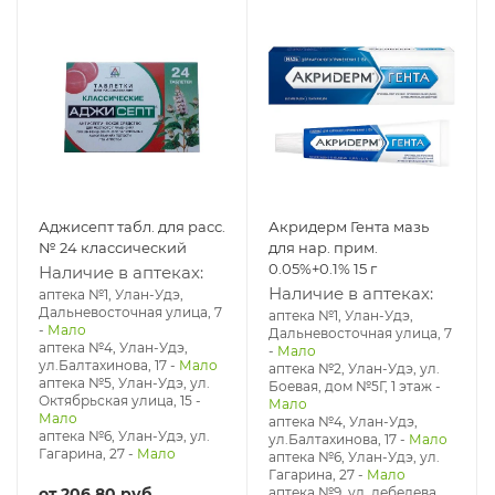
Аджисепт табл. для расс.
Акридерм Гента мазь
№ 24 классический
для нар. прим.
0.05%+0.1% 15 г
Наличие в аптеках:
Наличие в аптеках:
аптека №1, Улан-Удэ,
Дальневосточная улица, 7
аптека №1, Улан-Удэ,
-
Мало
Дальневосточная улица, 7
аптека №4, Улан-Удэ,
-
Мало
ул.Балтахинова, 17
-
Мало
аптека №2, Улан-Удэ, ул.
аптека №5, Улан-Удэ, ул. ​
Боевая, дом №5Г, 1 этаж
-
Октябрьская улица, 15
-
Мало
Мало
аптека №4, Улан-Удэ,
аптека №6, Улан-Удэ, ул.
ул.Балтахинова, 17
-
Мало
Гагарина, 27
-
Мало
аптека №6, Улан-Удэ, ул.
Гагарина, 27
-
Мало
от
206.80 руб.
аптека №9, ул. лебедева