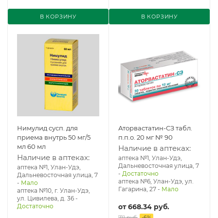
В КОРЗИНУ
В КОРЗИНУ
Нимулид сусп. для
Аторвастатин-СЗ табл.
приема внутрь 50 мг/5
п.п.о. 20 мг № 90
мл 60 мл
Наличие в аптеках:
Наличие в аптеках:
аптека №1, Улан-Удэ,
Дальневосточная улица, 7
аптека №1, Улан-Удэ,
-
Достаточно
Дальневосточная улица, 7
аптека №6, Улан-Удэ, ул.
-
Мало
Гагарина, 27
-
Мало
аптека №10, г. Улан-Удэ,
ул. Цивилева, д. 36
-
Достаточно
от
668.34 руб.
711 руб.
-
6
%