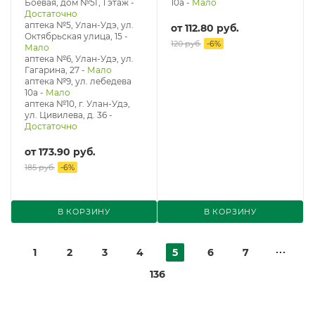
Боевая, дом №5Г, 1 этаж
-
10а
-
Мало
Достаточно
аптека №5, Улан-Удэ, ул. ​
от
112.80 руб.
Октябрьская улица, 15
-
120 руб.
-
6
%
Мало
аптека №6, Улан-Удэ, ул.
Гагарина, 27
-
Мало
аптека №9, ул. лебедева
10а
-
Мало
аптека №10, г. Улан-Удэ,
ул. Цивилева, д. 36
-
Достаточно
от
173.90 руб.
185 руб.
-
6
%
В КОРЗИНУ
В КОРЗИНУ
1
2
3
4
5
6
7
136