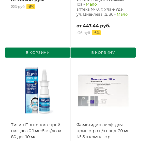
10а
-
Мало
220 руб.
-
6
%
аптека №10, г. Улан-Удэ,
ул. Цивилева, д. 36
-
Мало
от
447.44 руб.
476 руб.
-
6
%
В КОРЗИНУ
В КОРЗИНУ
Тизин Пантенол спрей
Фамотидин лиоф. для
наз. доз 0.1 мг+5 мг/доза
приг. р-ра в/в введ. 20 мг
80 доз 10 мл
№ 5 в компл. с р-