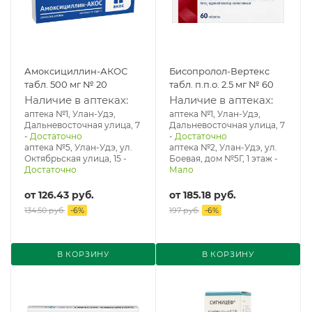
Амоксициллин-АКОС
Бисопролол-Вертекс
табл. 500 мг № 20
табл. п.п.о. 2.5 мг № 60
Наличие в аптеках:
Наличие в аптеках:
аптека №1, Улан-Удэ,
аптека №1, Улан-Удэ,
Дальневосточная улица, 7
Дальневосточная улица, 7
-
Достаточно
-
Достаточно
аптека №5, Улан-Удэ, ул. ​
аптека №2, Улан-Удэ, ул.
Октябрьская улица, 15
-
Боевая, дом №5Г, 1 этаж
-
Достаточно
Мало
от
126.43 руб.
от
185.18 руб.
134.50 руб.
-
6
%
197 руб.
-
6
%
В КОРЗИНУ
В КОРЗИНУ