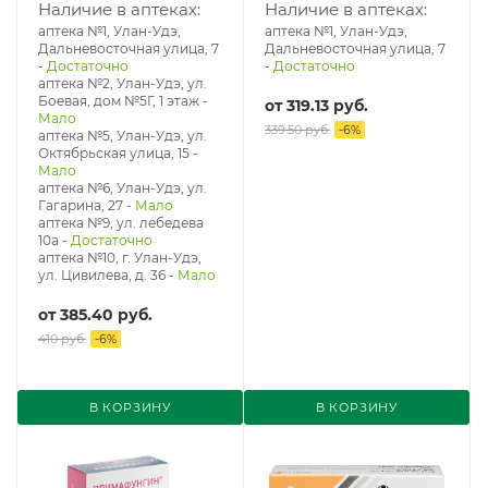
рителем 10 мл № 5
Наличие в аптеках:
Наличие в аптеках:
аптека №1, Улан-Удэ,
аптека №1, Улан-Удэ,
Дальневосточная улица, 7
Дальневосточная улица, 7
-
Достаточно
-
Достаточно
аптека №2, Улан-Удэ, ул.
Боевая, дом №5Г, 1 этаж
-
от
319.13 руб.
Мало
339.50 руб.
-
6
%
аптека №5, Улан-Удэ, ул. ​
Октябрьская улица, 15
-
Мало
аптека №6, Улан-Удэ, ул.
Гагарина, 27
-
Мало
аптека №9, ул. лебедева
10а
-
Достаточно
аптека №10, г. Улан-Удэ,
ул. Цивилева, д. 36
-
Мало
от
385.40 руб.
410 руб.
-
6
%
В КОРЗИНУ
В КОРЗИНУ