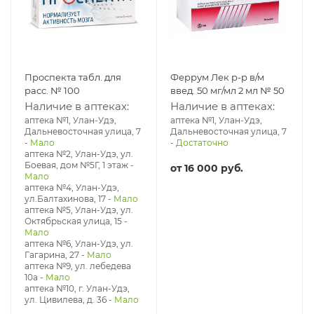
Проспекта табл. для
Феррум Лек р-р в/м
расс. № 100
введ. 50 мг/мл 2 мл № 50
Наличие в аптеках:
Наличие в аптеках:
аптека №1, Улан-Удэ,
аптека №1, Улан-Удэ,
Дальневосточная улица, 7
Дальневосточная улица, 7
-
Мало
-
Достаточно
аптека №2, Улан-Удэ, ул.
Боевая, дом №5Г, 1 этаж
-
от
16 000 руб.
Мало
аптека №4, Улан-Удэ,
ул.Балтахинова, 17
-
Мало
аптека №5, Улан-Удэ, ул. ​
Октябрьская улица, 15
-
Мало
аптека №6, Улан-Удэ, ул.
Гагарина, 27
-
Мало
аптека №9, ул. лебедева
10а
-
Мало
аптека №10, г. Улан-Удэ,
ул. Цивилева, д. 36
-
Мало