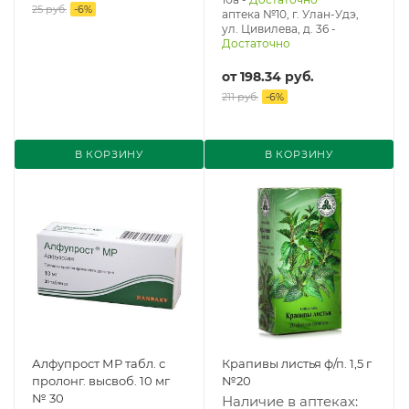
25 руб.
-
6
%
аптека №10, г. Улан-Удэ,
ул. Цивилева, д. 36
-
Достаточно
от
198.34 руб.
211 руб.
-
6
%
В КОРЗИНУ
В КОРЗИНУ
Алфупрост МР табл. с
Крапивы листья ф/п. 1,5 г
пролонг. высвоб. 10 мг
№20
№ 30
Наличие в аптеках: