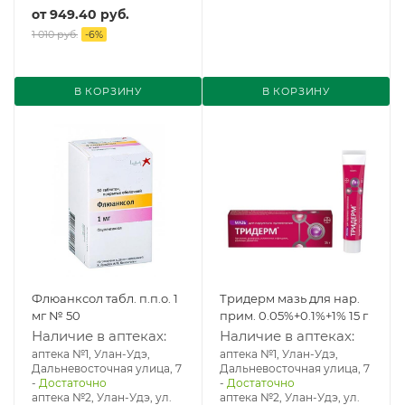
от
949.40 руб.
1 010 руб.
-
6
%
В КОРЗИНУ
В КОРЗИНУ
Флюанксол табл. п.п.о. 1
Тридерм мазь для нар.
мг № 50
прим. 0.05%+0.1%+1% 15 г
Наличие в аптеках:
Наличие в аптеках:
аптека №1, Улан-Удэ,
аптека №1, Улан-Удэ,
Дальневосточная улица, 7
Дальневосточная улица, 7
-
Достаточно
-
Достаточно
аптека №2, Улан-Удэ, ул.
аптека №2, Улан-Удэ, ул.