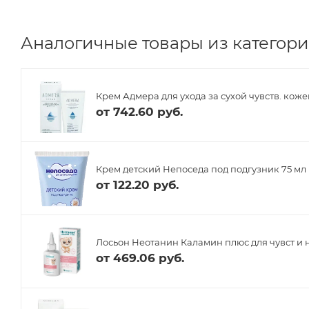
Аналогичные товары из категории
Крем Адмера для ухода за сухой чувств. коже
от
742.60 руб.
Крем детский Непоседа под подгузник 75 мл
от
122.20 руб.
Лосьон Неотанин Каламин плюс для чувст и н
от
469.06 руб.