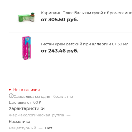
Карипаин Плюс Бальзам сухой с бромелаино
от
305.50 руб.
Гистан крем детский при аллергии 0+ 30 мл
от
243.46 руб.
Нет в наличии
Самовывоз сегодня - бесплатно
Доставка от 100 ₽
Характеристики
ФармакологическаяГруппа
—
Косметика
Рецептурный
—
Нет