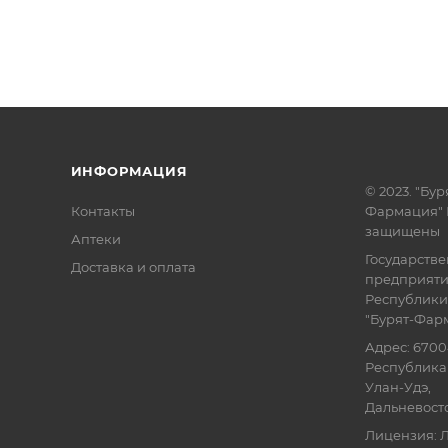
ИНФОРМАЦИЯ
© 2023. "Бур
Контакты
Фармация" 
защищены
Аптеки
Государств
Доставка и оплата
предприят
Республики
"Бурят-Фар
Адрес: 6700
Республика 
Улан-Удэ,
Дальневосточ
Лицензия: Л