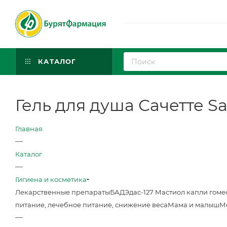
КАТАЛОГ
Гель для душа Сачетте S
Главная
—
Каталог
—
Гигиена и косметика
Лекарственные препараты
БАД
Эдас-127 Мастиол капли гоме
питание, лечебное питание, снижение веса
Мама и малыш
М
—