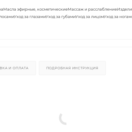
ра
Масла эфирные, косметические
Массаж и расслабление
Издели
олосами
Уход за глазами
Уход за губами
Уход за лицом
Уход за ногам
ВКА И ОПЛАТА
ПОДРОБНАЯ ИНСТРУКЦИЯ