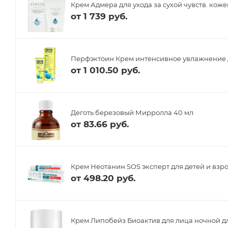
Крем Адмера для ухода за сухой чувств. кожей
от
1 739 руб.
Перфэктоин Крем интенсивное увлажнение для
от
1 010.50 руб.
Деготь березовый Мирролла 40 мл
от
83.66 руб.
Крем Неотанин SOS эксперт для детей и взро
от
498.20 руб.
Крем Липобейз Биоактив для лица ночной для