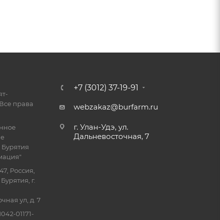
+7 (3012) 37-19-91
ят-
Все права
webzakaz@burfarm.ru
г. Улан-Удэ, ул.
енное
Дальневосточная, 7
ие
 Бурятия
мация"
47, Россия,
Бурятия, г.
ная ул, д. 7
042-01171-