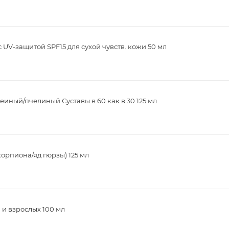
UV-защитой SPF15 для сухой чувств. кожи 50 мл
еиный/пчелиный Суставы в 60 как в 30 125 мл
корпиона/яд гюрзы) 125 мл
 и взрослых 100 мл