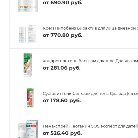
от
690.90 руб.
Крем Липобейз Биоактив для лица дневной с 
от
770.80 руб.
Хондрогель гель-бальзам для тела Два яда зм
от
281.06 руб.
Суставит гель-бальзам для тела Два яда (яд с
от
178.60 руб.
Пена-спрей Неотанин SOS эксперт для детей
от
526.40 руб.