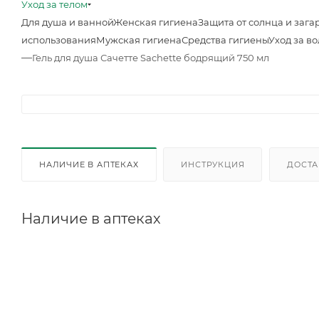
Уход за телом
Для душа и ванной
Женская гигиена
Защита от солнца и зага
использования
Мужская гигиена
Средства гигиены
Уход за в
—
Гель для душа Сачетте Sachette бодрящий 750 мл
НАЛИЧИЕ В АПТЕКАХ
ИНСТРУКЦИЯ
ДОСТА
Наличие в аптеках