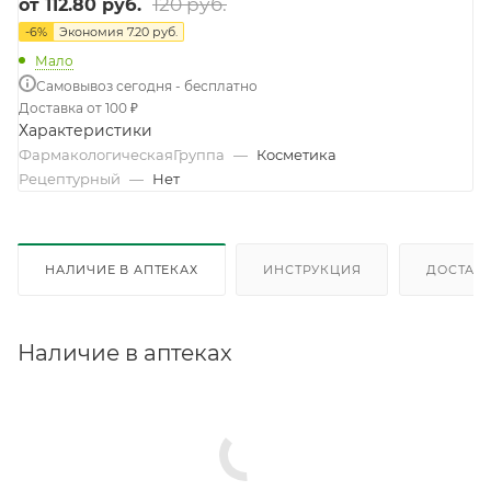
120 руб.
от
112.80 руб.
-
6
%
Экономия
7.20 руб.
Мало
Самовывоз сегодня - бесплатно
Доставка от 100 ₽
Характеристики
ФармакологическаяГруппа
—
Косметика
Рецептурный
—
Нет
НАЛИЧИЕ В АПТЕКАХ
ИНСТРУКЦИЯ
ДОСТАВК
Наличие в аптеках