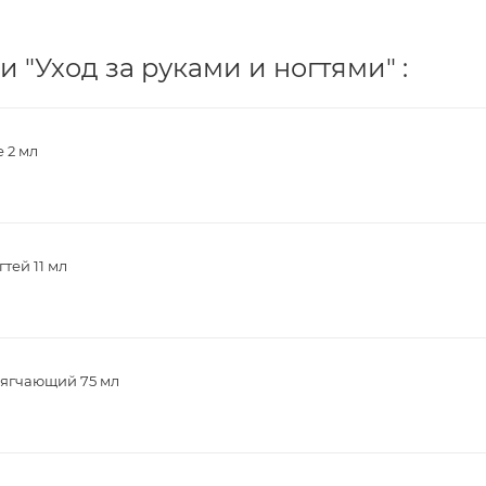
 "Уход за руками и ногтями" :
 2 мл
тей 11 мл
мягчающий 75 мл