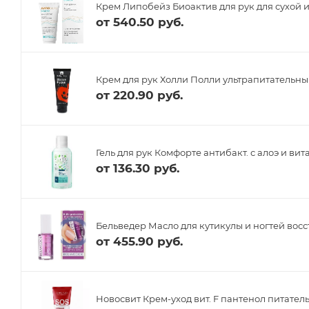
Крем Липобейз Биоактив для рук для сухой и
от
540.50 руб.
Крем для рук Холли Полли ультрапитательны
от
220.90 руб.
Гель для рук Комфорте антибакт. с алоэ и ви
от
136.30 руб.
Бельведер Масло для кутикулы и ногтей во
от
455.90 руб.
Новосвит Крем-уход вит. F пантенол питател