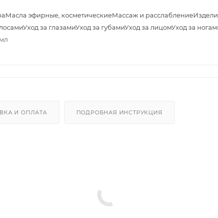
ра
Масла эфирные, косметические
Массаж и расслабление
Издели
олосами
Уход за глазами
Уход за губами
Уход за лицом
Уход за ногам
 мл
ВКА И ОПЛАТА
ПОДРОБНАЯ ИНСТРУКЦИЯ