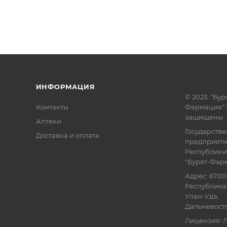
ИНФОРМАЦИЯ
© 2023. "Бур
Контакты
Фармация" 
защищены
Аптеки
Государств
Доставка и оплата
предприят
Республики
"Бурят-Фар
Адрес: 6700
Республика 
Улан-Удэ,
Дальневосточ
Лицензия: Л