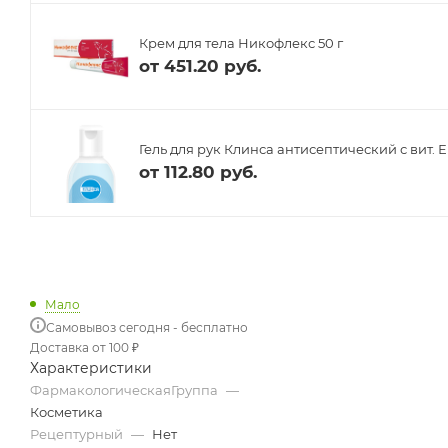
Крем для тела Никофлекс 50 г
от
451.20 руб.
Гель для рук Клинса антисептический с вит. Е
от
112.80 руб.
Мало
Самовывоз сегодня - бесплатно
Доставка от 100 ₽
Характеристики
ФармакологическаяГруппа
—
Косметика
Рецептурный
—
Нет