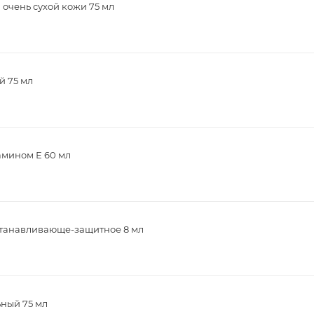
 очень сухой кожи 75 мл
й 75 мл
тамином Е 60 мл
сстанавливающе-защитное 8 мл
ьный 75 мл