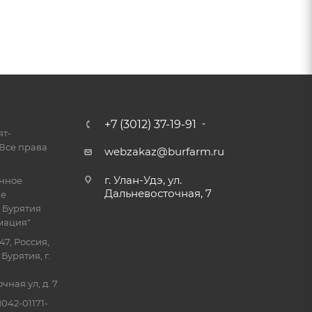
+7 (3012) 37-19-91
ят-
Все права
webzakaz@burfarm.ru
г. Улан-Удэ, ул.
енное
Дальневосточная, 7
ие
 Бурятия
мация"
47, Россия,
Бурятия, г.
ная ул, д. 7
042-01171-