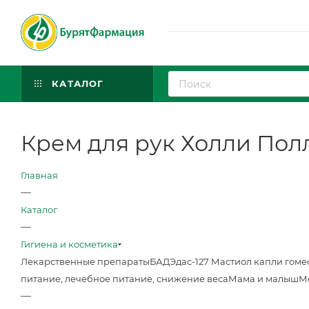
КАТАЛОГ
Крем для рук Холли Пол
Главная
—
Каталог
—
Гигиена и косметика
Лекарственные препараты
БАД
Эдас-127 Мастиол капли гоме
питание, лечебное питание, снижение веса
Мама и малыш
М
—