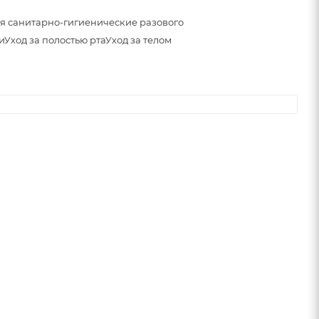
я санитарно-гигиенические разового
и
Уход за полостью рта
Уход за телом