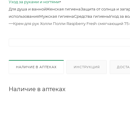
Уход за руками и ногтями
Для душа и ванной
Женская гигиена
Защита от солнца и зага
использования
Мужская гигиена
Средства гигиены
Уход за в
—
Крем для рук Холли Полли Raspberry Fresh смягчающий 75
НАЛИЧИЕ В АПТЕКАХ
ИНСТРУКЦИЯ
ДОСТА
Наличие в аптеках