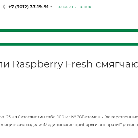
+7 (3012) 37-19-91
ЗАКАЗАТЬ ЗВОНОК
ли Raspberry Fresh смягча
оп. 25 мл
Ситаглиптин табл. 100 мг № 28
Витамины (лекарственные
едицинские изделия
Медицинские приборы и аппараты
Прочие 