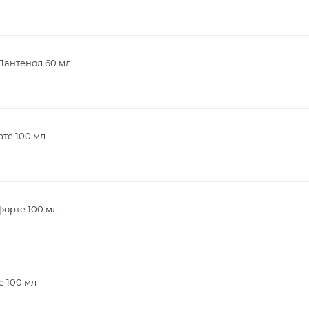
Пантенол 60 мл
те 100 мл
форте 100 мл
е 100 мл