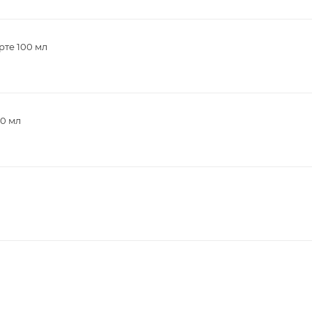
рте 100 мл
00 мл