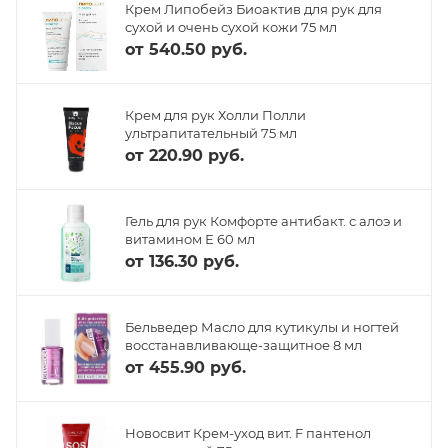
Крем Липобейз Биоактив для рук для
сухой и очень сухой кожи 75 мл
от
540.50 руб.
Крем для рук Холли Полли
ультрапитательный 75 мл
от
220.90 руб.
Гель для рук Комфорте антибакт. с алоэ и
витамином Е 60 мл
от
136.30 руб.
Бельведер Масло для кутикулы и ногтей
восстанавливающе-защитное 8 мл
от
455.90 руб.
Новосвит Крем-уход вит. F пантенол