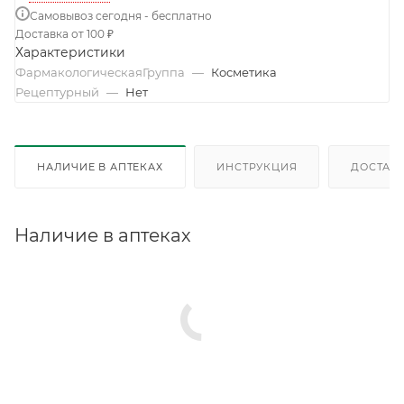
Самовывоз сегодня - бесплатно
Доставка от 100 ₽
Характеристики
ФармакологическаяГруппа
—
Косметика
Рецептурный
—
Нет
НАЛИЧИЕ В АПТЕКАХ
ИНСТРУКЦИЯ
ДОСТАВК
Наличие в аптеках