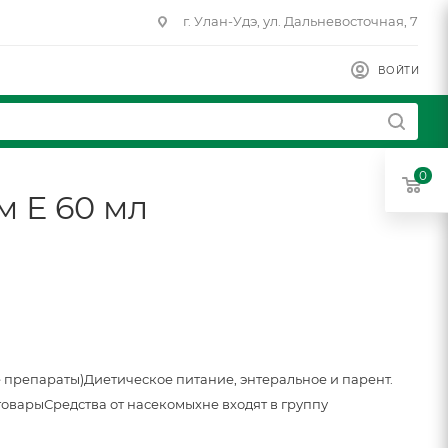
г. Улан-Удэ, ул. Дальневосточная, 7
ВОЙТИ
0
м Е 60 мл
 препараты)
Диетическое питание, энтеральное и парент.
товары
Средства от насекомых
не входят в группу