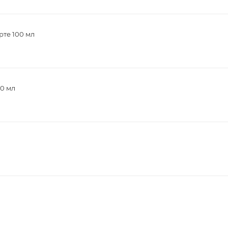
рте 100 мл
00 мл