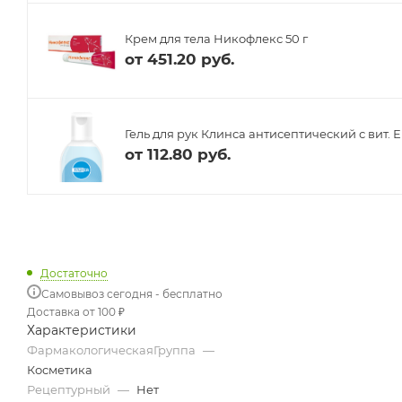
Крем для тела Никофлекс 50 г
от
451.20 руб.
Гель для рук Клинса антисептический с вит. Е
от
112.80 руб.
Достаточно
Самовывоз сегодня - бесплатно
Доставка от 100 ₽
Характеристики
ФармакологическаяГруппа
—
Косметика
Рецептурный
—
Нет