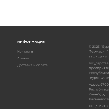
ИНФОРМАЦИЯ
© 2023. "Бур
Контакты
Фармация" 
защищены
Аптеки
Государств
Доставка и оплата
предприят
Республики
"Бурят-Фар
Адрес: 6700
Республика 
Улан-Удэ,
Дальневосточ
Лицензия: Л