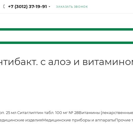
+7 (3012) 37-19-91
ЗАКАЗАТЬ ЗВОНОК
нтибакт. с алоэ и витамино
оп. 25 мл
Ситаглиптин табл. 100 мг № 28
Витамины (лекарственные
едицинские изделия
Медицинские приборы и аппараты
Прочие 