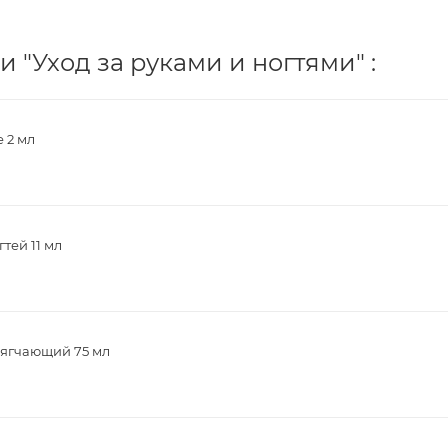
 "Уход за руками и ногтями" :
 2 мл
тей 11 мл
мягчающий 75 мл