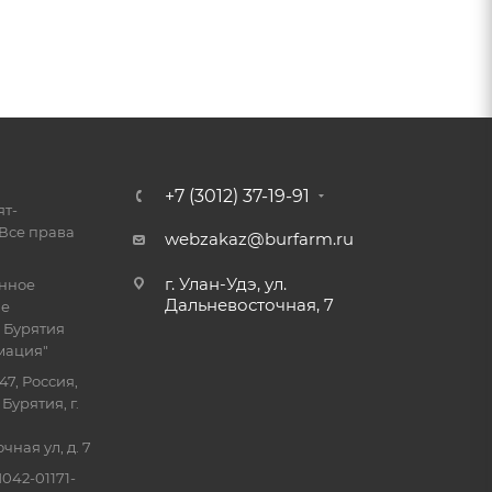
+7 (3012) 37-19-91
ят-
Все права
webzakaz@burfarm.ru
г. Улан-Удэ, ул.
енное
Дальневосточная, 7
ие
 Бурятия
мация"
47, Россия,
Бурятия, г.
ная ул, д. 7
042-01171-