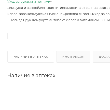
Уход за руками и ногтями
Для душа и ванной
Женская гигиена
Защита от солнца и зага
использования
Мужская гигиена
Средства гигиены
Уход за в
—
Гель для рук Комфорте антибакт. с алоэ и витамином Е 60 м
НАЛИЧИЕ В АПТЕКАХ
ИНСТРУКЦИЯ
ДОСТА
Наличие в аптеках