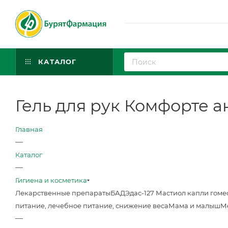
КАТАЛОГ
Гель для рук Комфорте а
Главная
—
Каталог
—
Гигиена и косметика
Лекарственные препараты
БАД
Эдас-127 Мастиол капли гоме
питание, лечебное питание, снижение веса
Мама и малыш
М
—