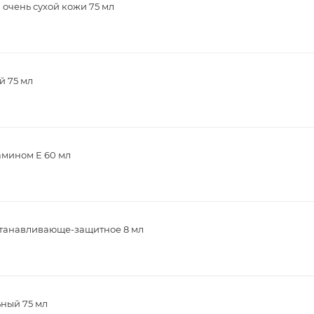
 очень сухой кожи 75 мл
й 75 мл
тамином Е 60 мл
сстанавливающе-защитное 8 мл
ьный 75 мл