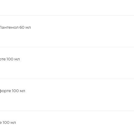
Пантенол 60 мл
те 100 мл
форте 100 мл
е 100 мл