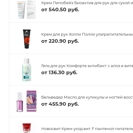
Крем Липобейз Биоактив для рук для сухой и
от
540.50 руб.
Крем для рук Холли Полли ультрапитательны
от
220.90 руб.
Гель для рук Комфорте антибакт. с алоэ и ви
от
136.30 руб.
Бельведер Масло для кутикулы и ногтей во
от
455.90 руб.
Новосвит Крем-уход вит. F пантенол питател