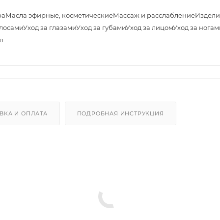
ра
Масла эфирные, косметические
Массаж и расслабление
Издели
олосами
Уход за глазами
Уход за губами
Уход за лицом
Уход за ногам
л
ВКА И ОПЛАТА
ПОДРОБНАЯ ИНСТРУКЦИЯ