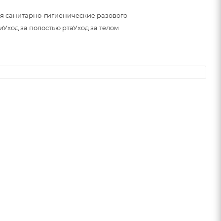
я санитарно-гигиенические разового
и
Уход за полостью рта
Уход за телом