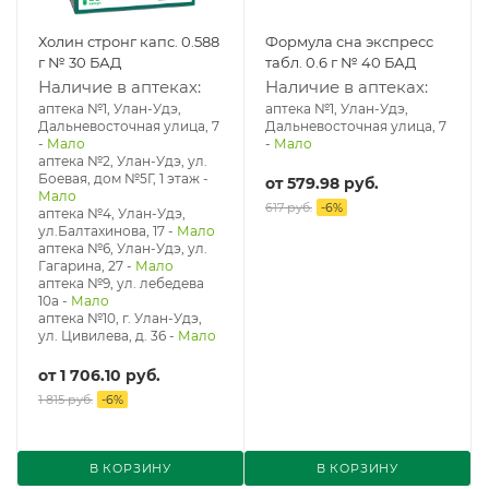
Холин стронг капс. 0.588
Формула сна экспресс
г № 30 БАД
табл. 0.6 г № 40 БАД
Наличие в аптеках:
Наличие в аптеках:
аптека №1, Улан-Удэ,
аптека №1, Улан-Удэ,
Дальневосточная улица, 7
Дальневосточная улица, 7
-
Мало
-
Мало
аптека №2, Улан-Удэ, ул.
Боевая, дом №5Г, 1 этаж
-
от
579.98 руб.
Мало
617 руб.
-
6
%
аптека №4, Улан-Удэ,
ул.Балтахинова, 17
-
Мало
аптека №6, Улан-Удэ, ул.
Гагарина, 27
-
Мало
аптека №9, ул. лебедева
10а
-
Мало
аптека №10, г. Улан-Удэ,
ул. Цивилева, д. 36
-
Мало
от
1 706.10 руб.
1 815 руб.
-
6
%
В КОРЗИНУ
В КОРЗИНУ