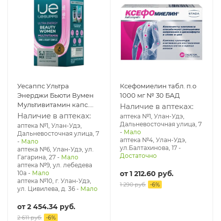
Уесаппс Ультра
Ксефомиелин табл. п.о
Энерджи Бьюти Вумен
1000 мг № 30 БАД
Мультивитамин капс.
Наличие в аптеках:
1930 мг № 60 БАД
Наличие в аптеках:
аптека №1, Улан-Удэ,
Дальневосточная улица, 7
аптека №1, Улан-Удэ,
-
Мало
Дальневосточная улица, 7
аптека №4, Улан-Удэ,
-
Мало
ул.Балтахинова, 17
-
аптека №6, Улан-Удэ, ул.
Достаточно
Гагарина, 27
-
Мало
аптека №9, ул. лебедева
10а
-
Мало
от
1 212.60 руб.
аптека №10, г. Улан-Удэ,
1 290 руб.
-
6
%
ул. Цивилева, д. 36
-
Мало
от
2 454.34 руб.
2 611 руб.
-
6
%