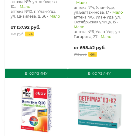
аптека №9, ул. лебедева
-
Мало
10а
-
Мало
аптека №4, Улан-Удэ,
аптека №10, г. Улан-Удэ,
ул.Балтахинова, 17
-
Мало
ул. Цивилева, д. 36
-
Мало
аптека №5, Улан-Удэ, ул. ​
Октябрьская улица, 15
-
от
157.92 руб.
Мало
аптека №6, Улан-Удэ, ул.
168 руб.
-
6
%
Гагарина, 27
-
Мало
от
698.42 руб.
743 руб.
-
6
%
В КОРЗИНУ
В КОРЗИНУ