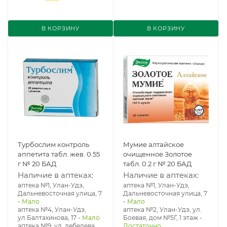
В КОРЗИНУ
В КОРЗИНУ
Турбослим контроль
Мумие алтайское
аппетита табл. жев. 0.55
очищенное Золотое
г № 20 БАД
табл. 0.2 г № 20 БАД
Наличие в аптеках:
Наличие в аптеках:
аптека №1, Улан-Удэ,
аптека №1, Улан-Удэ,
Дальневосточная улица, 7
Дальневосточная улица, 7
-
Мало
-
Мало
аптека №4, Улан-Удэ,
аптека №2, Улан-Удэ, ул.
ул.Балтахинова, 17
-
Мало
Боевая, дом №5Г, 1 этаж
-
аптека №9, ул. лебедева
Достаточно