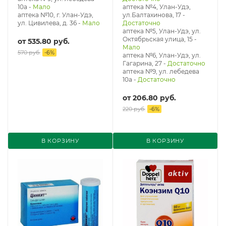
10а
-
Мало
аптека №4, Улан-Удэ,
аптека №10, г. Улан-Удэ,
ул.Балтахинова, 17
-
ул. Цивилева, д. 36
-
Мало
Достаточно
аптека №5, Улан-Удэ, ул. ​
Октябрьская улица, 15
-
от
535.80 руб.
Мало
570 руб.
-
6
%
аптека №6, Улан-Удэ, ул.
Гагарина, 27
-
Достаточно
аптека №9, ул. лебедева
10а
-
Достаточно
от
206.80 руб.
220 руб.
-
6
%
В КОРЗИНУ
В КОРЗИНУ