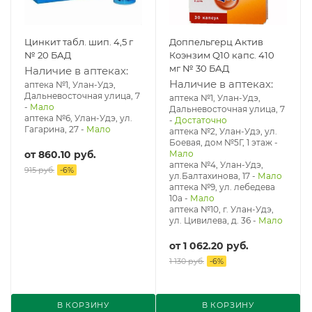
Цинкит табл. шип. 4,5 г
Доппельгерц Актив
№ 20 БАД
Коэнзим Q10 капс. 410
мг № 30 БАД
Наличие в аптеках:
Наличие в аптеках:
аптека №1, Улан-Удэ,
Дальневосточная улица, 7
аптека №1, Улан-Удэ,
-
Мало
Дальневосточная улица, 7
аптека №6, Улан-Удэ, ул.
-
Достаточно
Гагарина, 27
-
Мало
аптека №2, Улан-Удэ, ул.
Боевая, дом №5Г, 1 этаж
-
от
860.10 руб.
Мало
аптека №4, Улан-Удэ,
915 руб.
-
6
%
ул.Балтахинова, 17
-
Мало
аптека №9, ул. лебедева
10а
-
Мало
аптека №10, г. Улан-Удэ,
ул. Цивилева, д. 36
-
Мало
от
1 062.20 руб.
1 130 руб.
-
6
%
В КОРЗИНУ
В КОРЗИНУ