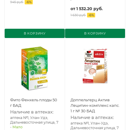
945 руб.
-
6
%
от
1 532.20 руб.
1 630 руб.
-
6
%
В КОРЗИНУ
В КОРЗИНУ
Фито Фенхель плоды 50
Доппельгерц Актив
г БАД
Лецитин-комплекс капс.
1 г № 30 БАД
Наличие в аптеках:
Наличие в аптеках:
аптека №1, Улан-Удэ,
Дальневосточная улица, 7
аптека №1, Улан-Удэ,
-
Мало
Дальневосточная улица, 7