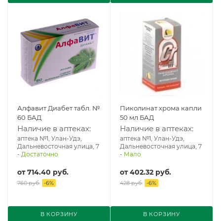
Алфавит Диабет табл. №
Пиколинат хрома капли
60 БАД
50 мл БАД
Наличие в аптеках:
Наличие в аптеках:
аптека №1, Улан-Удэ,
аптека №1, Улан-Удэ,
Дальневосточная улица, 7
Дальневосточная улица, 7
-
Достаточно
-
Мало
от
714.40 руб.
от
402.32 руб.
760 руб.
-
6
%
428 руб.
-
6
%
В КОРЗИНУ
В КОРЗИНУ