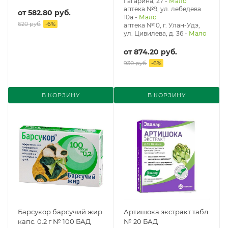
Гагарина, 27
-
Мало
аптека №9, ул. лебедева
от
582.80 руб.
10а
-
Мало
620 руб.
-
6
%
аптека №10, г. Улан-Удэ,
ул. Цивилева, д. 36
-
Мало
от
874.20 руб.
930 руб.
-
6
%
В КОРЗИНУ
В КОРЗИНУ
Барсукор барсучий жир
Артишока экстракт табл.
капс. 0.2 г № 100 БАД
№ 20 БАД