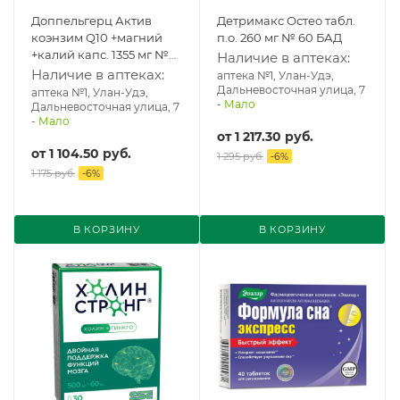
Доппельгерц Актив
Детримакс Остео табл.
коэнзим Q10 +магний
п.о. 260 мг № 60 БАД
+калий капс. 1355 мг №
Наличие в аптеках:
30 БАД
Наличие в аптеках:
аптека №1, Улан-Удэ,
Дальневосточная улица, 7
аптека №1, Улан-Удэ,
-
Мало
Дальневосточная улица, 7
-
Мало
от
1 217.30 руб.
от
1 104.50 руб.
1 295 руб.
-
6
%
1 175 руб.
-
6
%
В КОРЗИНУ
В КОРЗИНУ