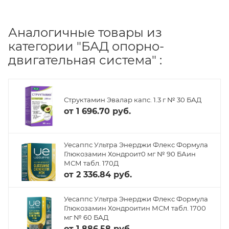
Аналогичные товары из
категории "БАД опорно-
двигательная система" :
Структамин Эвалар капс. 1.3 г № 30 БАД
от
1 696.70 руб.
Уесаппс Ультра Энерджи Флекс Формула
Глюкозамин Хондроит0 мг № 90 БАин
МСМ табл. 170Д
от
2 336.84 руб.
Уесаппс Ультра Энерджи Флекс Формула
Глюкозамин Хондроитин МСМ табл. 1700
мг № 60 БАД
от
1 886.58 руб.