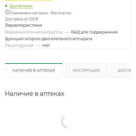
Достаточно
Самовывоз сегодня - бесплатно
Доставка от 100 ₽
Характеристики
ФармакологическаяГруппа
—
БАД для поддержания
функции опорно-двигательного аппарата
Рецептурный
—
Нет
НАЛИЧИЕ В АПТЕКАХ
ИНСТРУКЦИЯ
ДОСТАВК
Наличие в аптеках