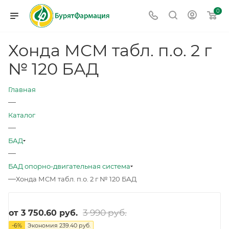
0
Хонда МСМ табл. п.о. 2 г
№ 120 БАД
Главная
—
Каталог
—
БАД
—
БАД опорно-двигательная система
—
Хонда МСМ табл. п.о. 2 г № 120 БАД
3 990 руб.
от
3 750.60 руб.
-
6
%
Экономия
239.40 руб.