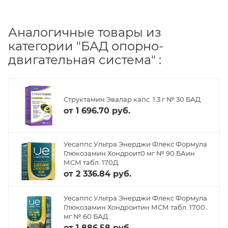
Аналогичные товары из
категории "БАД опорно-
двигательная система" :
Структамин Эвалар капс. 1.3 г № 30 БАД
от
1 696.70 руб.
Уесаппс Ультра Энерджи Флекс Формула
Глюкозамин Хондроит0 мг № 90 БАин
МСМ табл. 170Д
от
2 336.84 руб.
Уесаппс Ультра Энерджи Флекс Формула
Глюкозамин Хондроитин МСМ табл. 1700
мг № 60 БАД
от
1 886.58 руб.