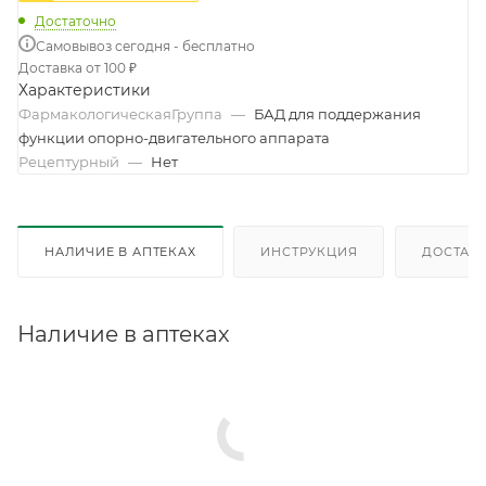
Достаточно
Самовывоз сегодня - бесплатно
Доставка от 100 ₽
Характеристики
ФармакологическаяГруппа
—
БАД для поддержания
функции опорно-двигательного аппарата
Рецептурный
—
Нет
НАЛИЧИЕ В АПТЕКАХ
ИНСТРУКЦИЯ
ДОСТАВК
Наличие в аптеках