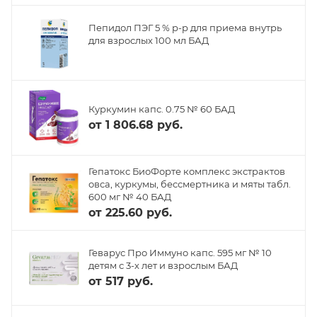
Пепидол ПЭГ 5 % р-р для приема внутрь
для взрослых 100 мл БАД
Куркумин капс. 0.75 № 60 БАД
от
1 806.68 руб.
Гепатокс БиоФорте комплекс экстрактов
овса, куркумы, бессмертника и мяты табл.
600 мг № 40 БАД
от
225.60 руб.
Геварус Про Иммуно капс. 595 мг № 10
детям с 3-х лет и взрослым БАД
от
517 руб.