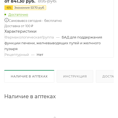
895 руб.
от
841.30 руб.
-
6
%
Экономия
53.70 руб.
Достаточно
Самовывоз сегодня - бесплатно
Доставка от 100 ₽
Характеристики
ФармакологическаяГруппа
—
БАД для поддержания
функции печени, желчевыводящих путей и желчного
пузыря
Рецептурный
—
Нет
НАЛИЧИЕ В АПТЕКАХ
ИНСТРУКЦИЯ
ДОСТАВК
Наличие в аптеках