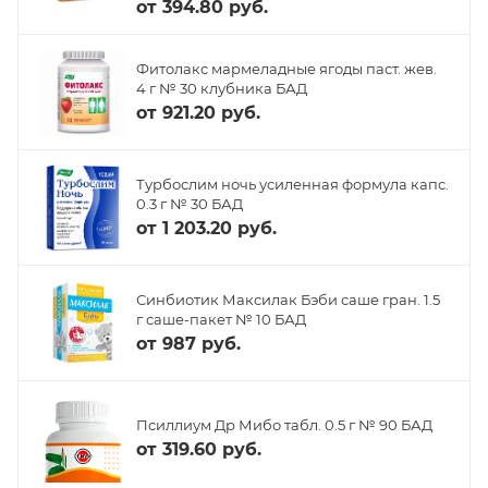
от
394.80 руб.
Фитолакс мармеладные ягоды паст. жев.
4 г № 30 клубника БАД
от
921.20 руб.
Турбослим ночь усиленная формула капс.
0.3 г № 30 БАД
от
1 203.20 руб.
Синбиотик Максилак Бэби саше гран. 1.5
г саше-пакет № 10 БАД
от
987 руб.
Псиллиум Др Мибо табл. 0.5 г № 90 БАД
от
319.60 руб.