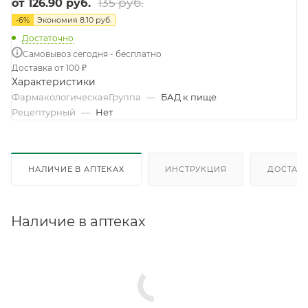
135 руб.
от
126.90 руб.
-
6
%
Экономия
8.10 руб.
Достаточно
Самовывоз сегодня - бесплатно
Доставка от 100 ₽
Характеристики
ФармакологическаяГруппа
—
БАД к пище
Рецептурный
—
Нет
НАЛИЧИЕ В АПТЕКАХ
ИНСТРУКЦИЯ
ДОСТАВК
Наличие в аптеках