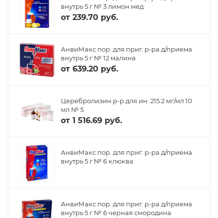
внутрь 5 г № 3 лимон мед
от
239.70 руб.
АнвиМакс пор. для приг. р-ра д/приема
внутрь 5 г № 12 малина
от
639.20 руб.
Церебролизин р-р для ин. 215.2 мг/мл 10
мл № 5
от
1 516.69 руб.
АнвиМакс пор. для приг. р-ра д/приема
внутрь 5 г № 6 клюква
АнвиМакс пор. для приг. р-ра д/приема
внутрь 5 г № 6 черная смородина