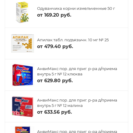
Одуванчика корни измельченные 50 г
от
169.20 руб.
Апилак табл. подъязычн. 10 мг № 25
от
479.40 руб.
АнвиМакс пор. для приг. р-ра д/приема
внутрь 5 г № 12 клюква
от
629.80 руб.
АнвиМакс пор. для приг. р-ра д/приема
внутрь 5 г № 12 малина
от
633.56 руб.
АнвиМакс пор. для приг. р-ра д/приема