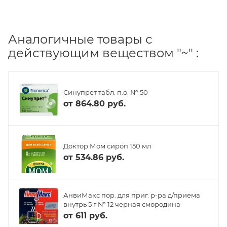
Аналогичные товары с
действующим веществом "~" :
Синупрет табл. п.о. № 50
от
864.80 руб.
Доктор Мом сироп 150 мл
от
534.86 руб.
АнвиМакс пор. для приг. р-ра д/приема
внутрь 5 г № 12 черная смородина
от
611 руб.