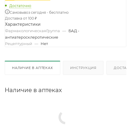
Достаточно
Самовывоз сегодня - бесплатно
Доставка от 100 ₽
Характеристики
ФармакологическаяГруппа
—
БАД -
антиатеросклеротические
Рецептурный
—
Нет
НАЛИЧИЕ В АПТЕКАХ
ИНСТРУКЦИЯ
ДОСТАВК
Наличие в аптеках