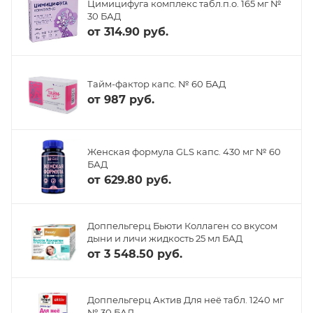
Цимицифуга комплекс табл.п.о. 165 мг №
30 БАД
от
314.90 руб.
Тайм-фактор капс. № 60 БАД
от
987 руб.
Женская формула GLS капс. 430 мг № 60
БАД
от
629.80 руб.
Доппельгерц Бьюти Коллаген со вкусом
дыни и личи жидкость 25 мл БАД
от
3 548.50 руб.
Доппельгерц Актив Для неё табл. 1240 мг
№ 30 БАД