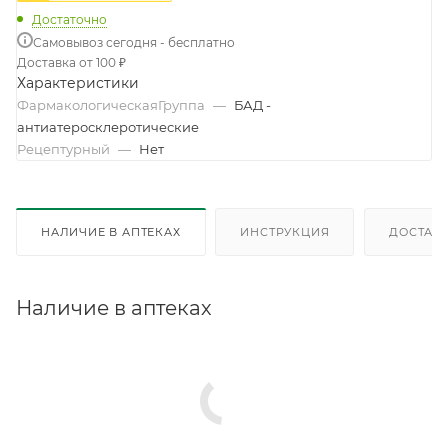
Достаточно
Самовывоз сегодня - бесплатно
Доставка от 100 ₽
Характеристики
ФармакологическаяГруппа
—
БАД -
антиатеросклеротические
Рецептурный
—
Нет
НАЛИЧИЕ В АПТЕКАХ
ИНСТРУКЦИЯ
ДОСТАВК
Наличие в аптеках