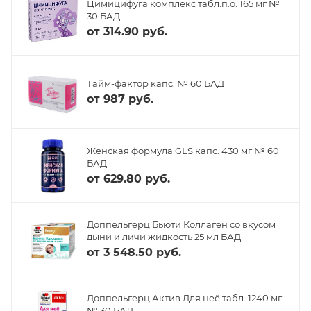
Цимицифуга комплекс табл.п.о. 165 мг №
30 БАД
от
314.90 руб.
Тайм-фактор капс. № 60 БАД
от
987 руб.
Женская формула GLS капс. 430 мг № 60
БАД
от
629.80 руб.
Доппельгерц Бьюти Коллаген со вкусом
дыни и личи жидкость 25 мл БАД
от
3 548.50 руб.
Доппельгерц Актив Для неё табл. 1240 мг
№ 30 БАД