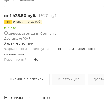
1 520 руб.
от
1 428.80 руб.
-
6
%
Экономия
91.20 руб.
Мало
Самовывоз сегодня - бесплатно
Доставка от 100 ₽
Характеристики
ФармакологическаяГруппа
—
Изделия медицинского
назначения
Рецептурный
—
Нет
НАЛИЧИЕ В АПТЕКАХ
ИНСТРУКЦИЯ
ДОСТАВК
Наличие в аптеках