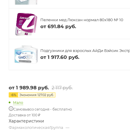
Пеленки мед Люксан нормал 80х180 № 10
от
691.84 руб.
Подгузники для взрослых АйДи Бэйсик Экстр
от
1 917.60 руб.
от
1 989.98 руб.
2 117 руб.
-
6
%
Экономия
127.02 руб.
Мало
Самовывоз сегодня - бесплатно
Доставка от 100 ₽
Характеристики
ФармакологическаяГруппа
—