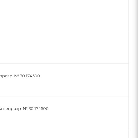
прозр. № 30 174500
м непрозр. № 30 174500