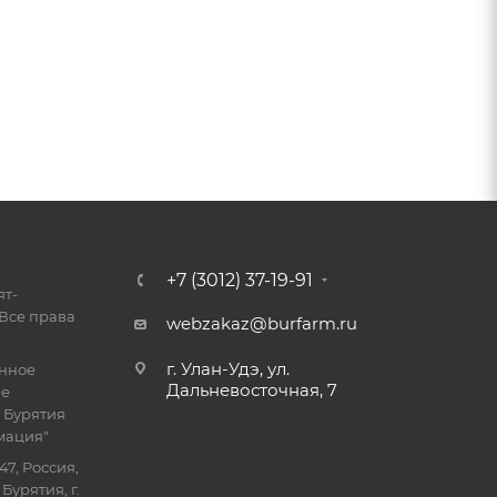
+7 (3012) 37-19-91
ят-
Все права
webzakaz@burfarm.ru
г. Улан-Удэ, ул.
енное
Дальневосточная, 7
ие
 Бурятия
мация"
47, Россия,
Бурятия, г.