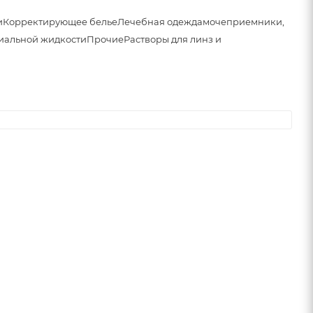
и
Корректирующее белье
Лечебная одежда
мочеприемники,
иальной жидкости
Прочие
Растворы для линз и