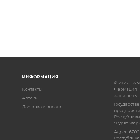
ИНФОРМАЦИЯ
© 2023. "Бур
Контакты
Фармация" 
защищены
Аптеки
Государств
Доставка и оплата
предприят
Республики
"Бурят-Фар
Адрес: 6700
Республика 