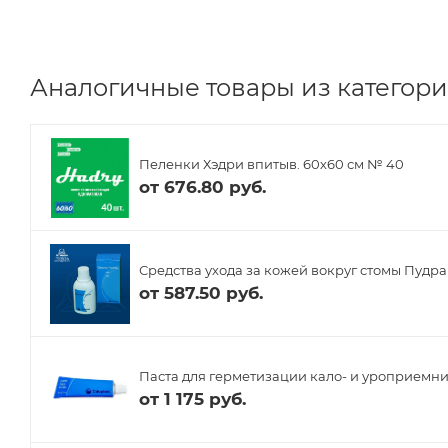
Аналогичные товары из категории
Пеленки Хэдри впитыв. 60х60 см № 40
от
676.80 руб.
Средства ухода за кожей вокруг стомы Пудра
от
587.50 руб.
Паста для герметизации кало- и уроприемнико
от
1 175 руб.