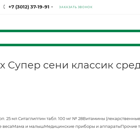
+7 (3012) 37-19-91
ЗАКАЗАТЬ ЗВОНОК
 Супер сени классик сред
оп. 25 мл
Ситаглиптин табл. 100 мг № 28
Витамины (лекарственные
е веса
Мама и малыш
Медицинские приборы и аппараты
Прочие 