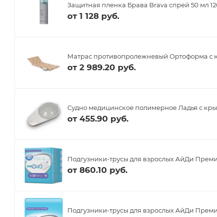
Защитная пленка Брава Brava спрей 50 мл 1
от
1 128 руб.
Матрас противопролежневый Ортоформа с 
от
2 989.20 руб.
Судно медицинское полимерное Ладья с кр
от
455.90 руб.
Подгузники-трусы для взрослых АйДи Преми
от
860.10 руб.
Подгузники-трусы для взрослых АйДи Преми