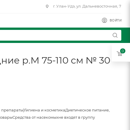
г. Улан-Удэ, ул. Дальневосточная, 7
ВОЙТИ
0
ние р.М 75-110 см № 30
 препараты)
Гигиена и косметика
Диетическое питание,
товары
Средства от насекомых
не входят в группу