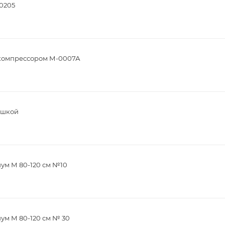
20205
компрессором М-0007А
ышкой
ум М 80-120 см №10
ум М 80-120 см № 30