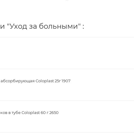
 "Уход за больными" :
 абсорбирующая Coloplast 25г 1907
в в тубе Coloplast 60 г 2650