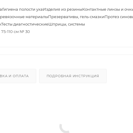
а
Гигиена полости уха
Изделия из резины
Контактные линзы и очк
ревязочные материалы
Презервативы, гель-смазки
Протез синов
к
Тесты диагностические
Шприцы, системы
75-110 см № 30
ВКА И ОПЛАТА
ПОДРОБНАЯ ИНСТРУКЦИЯ