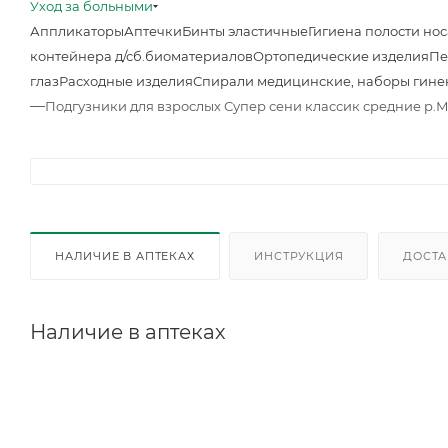
Уход за больными
Аппликаторы
Аптечки
Бинты эластичные
Гигиена полости нос
контейнера д/сб.биоматериалов
Ортопедические изделия
Пе
глаз
Расходные изделия
Спирали медицинские, наборы гине
—
Подгузники для взрослых Супер сени классик средние р.М 
НАЛИЧИЕ В АПТЕКАХ
ИНСТРУКЦИЯ
ДОСТА
Наличие в аптеках