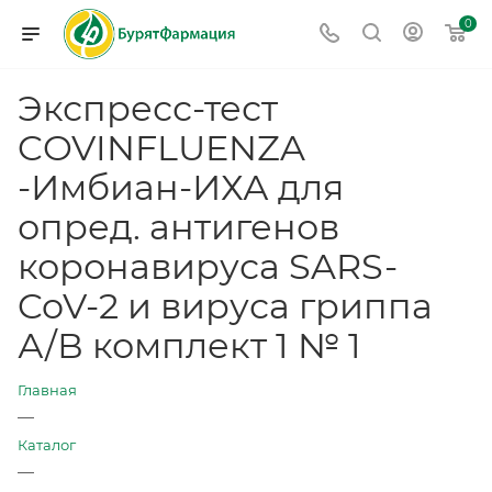
0
Экспресс-тест
COVINFLUENZA
-Имбиан-ИХА для
опред. антигенов
коронавируса SARS-
CoV-2 и вируса гриппа
А/В комплект 1 № 1
Главная
—
Каталог
—