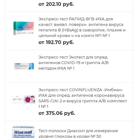
от
202.10 руб.
Экспресс-тест РАПИД-ВГВ-ИХА для
качест. выявл. поверхн. антигена вируса
гепатита В (HBsAg) в сыворотке, плазме и
цельной крови ч-ка компл №1 № 1
от
192.70 руб.
Экспресс-тест Экотест для опред.
антигенов COVID-19 и гриппа А/В
методом ИХА № 1
Экспресс-тест COVINFLUENZA -Имбиан-
ИХА для опред. антигенов коронавируса
SARS-CoV-2 и вируса гриппа А/В комплект
1 № 1
от
375.06 руб.
Тест-полоски Диаконт для измерения
уровня глюкозы в крови № 50