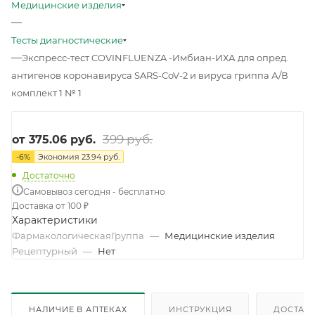
Медицинские изделия
—
Тесты диагностические
—
Экспресс-тест COVINFLUENZA -Имбиан-ИХА для опред.
антигенов коронавируса SARS-CoV-2 и вируса гриппа А/В
комплект 1 № 1
399 руб.
от
375.06 руб.
-
6
%
Экономия
23.94 руб.
Достаточно
Самовывоз сегодня - бесплатно
Доставка от 100 ₽
Характеристики
ФармакологическаяГруппа
—
Медицинские изделия
Рецептурный
—
Нет
НАЛИЧИЕ В АПТЕКАХ
ИНСТРУКЦИЯ
ДОСТАВК