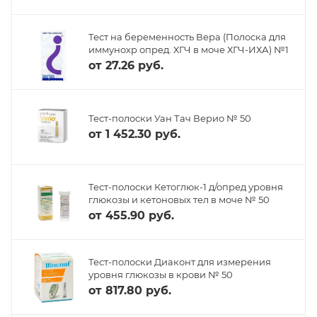
Тест на беременность Вера (Полоска для
иммунохр опред. ХГЧ в моче ХГЧ-ИХА) №1
от
27.26 руб.
Тест-полоски Уан Тач Верио № 50
от
1 452.30 руб.
Тест-полоски Кетоглюк-1 д/опред уровня
глюкозы и кетоновых тел в моче № 50
от
455.90 руб.
Тест-полоски Диаконт для измерения
уровня глюкозы в крови № 50
от
817.80 руб.