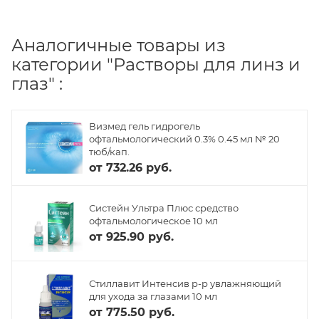
Аналогичные товары из
категории "Растворы для линз и
глаз" :
Визмед гель гидрогель
офтальмологический 0.3% 0.45 мл № 20
тюб/кап.
от
732.26 руб.
Систейн Ультра Плюс средство
офтальмологическое 10 мл
от
925.90 руб.
Стиллавит Интенсив р-р увлажняющий
для ухода за глазами 10 мл
от
775.50 руб.