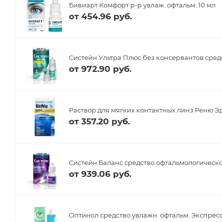
Бивиарт Комфорт р-р увлаж. офтальм. 10 мл
от
454.96 руб.
Систейн Ультра Плюс без консервантов сред
от
972.90 руб.
Раствор для мягких контактных линз Реню Эд
от
357.20 руб.
Систейн Баланс средство офтальмологическо
от
939.06 руб.
Оптинол средство увлажн. офтальм. Экспресс