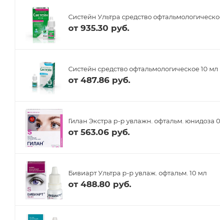
Систейн Ультра средство офтальмологическое
от
935.30 руб.
Систейн средство офтальмологическое 10 мл
от
487.86 руб.
Гилан Экстра р-р увлажн. офтальм. юнидоза 0
от
563.06 руб.
Бивиарт Ультра р-р увлаж. офтальм. 10 мл
от
488.80 руб.