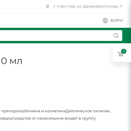
г. Улан-Удэ, ул. Дальневосточная, 7
ВОЙТИ
0
10 мл
 препараты)
Гигиена и косметика
Диетическое питание,
товары
Средства от насекомых
не входят в группу