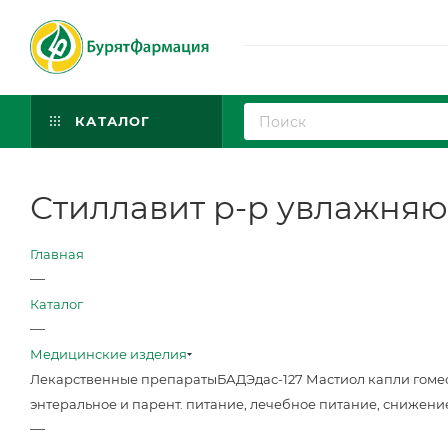
КАТАЛОГ
Стиллавит р-р увлажняющ
Главная
—
Каталог
—
Медицинские изделия
Лекарственные препараты
БАД
Эдас-127 Мастиол капли гоме
энтеральное и парент. питание, лечебное питание, снижени
—