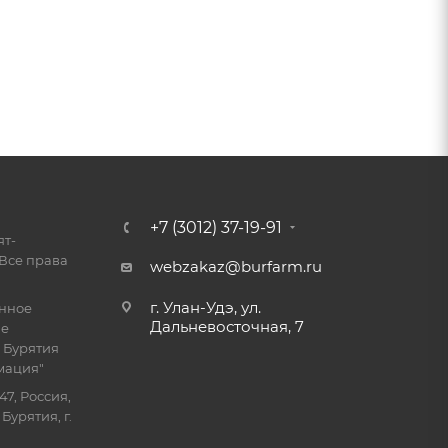
+7 (3012) 37-19-91
ят-
Все права
webzakaz@burfarm.ru
г. Улан-Удэ, ул.
енное
Дальневосточная, 7
ие
 Бурятия
мация"
47, Россия,
Бурятия, г.