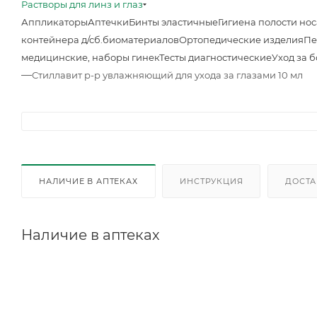
Растворы для линз и глаз
Аппликаторы
Аптечки
Бинты эластичные
Гигиена полости нос
контейнера д/сб.биоматериалов
Ортопедические изделия
Пе
медицинские, наборы гинек
Тесты диагностические
Уход за 
—
Стиллавит р-р увлажняющий для ухода за глазами 10 мл
НАЛИЧИЕ В АПТЕКАХ
ИНСТРУКЦИЯ
ДОСТА
Наличие в аптеках