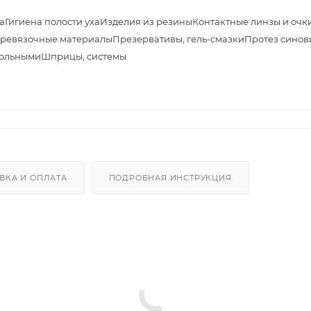
а
Гигиена полости уха
Изделия из резины
Контактные линзы и очк
ревязочные материалы
Презервативы, гель-смазки
Протез синов
больными
Шприцы, системы
ВКА И ОПЛАТА
ПОДРОБНАЯ ИНСТРУКЦИЯ