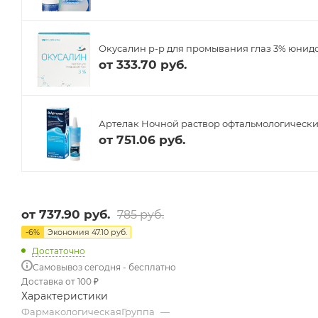
Окусалин р-р для промывания глаз 3% юнидо
от
333.70 руб.
Артелак Ночной раствор офтальмологически
от
751.06 руб.
от
737.90 руб.
785 руб.
-
6
%
Экономия
47.10 руб.
Достаточно
Самовывоз сегодня - бесплатно
Доставка от 100 ₽
Характеристики
ФармакологическаяГруппа
—