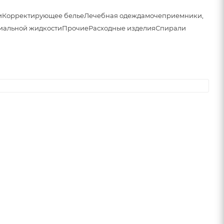
и
Корректирующее белье
Лечебная одежда
мочеприемники,
иальной жидкости
Прочие
Расходные изделия
Спирали