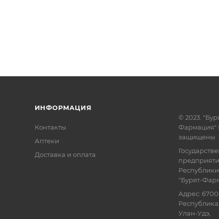
ИНФОРМАЦИЯ
© 2023. "Бур
Контакты
Фармация" 
защищены
Аптеки
Государств
Доставка и оплата
предприят
Республики
"Бурят-Фар
Адрес: 6700
Республика 
Улан-Удэ,