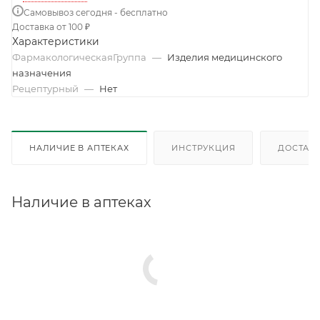
Самовывоз сегодня - бесплатно
Доставка от 100 ₽
Характеристики
ФармакологическаяГруппа
—
Изделия медицинского
назначения
Рецептурный
—
Нет
НАЛИЧИЕ В АПТЕКАХ
ИНСТРУКЦИЯ
ДОСТАВК
Наличие в аптеках