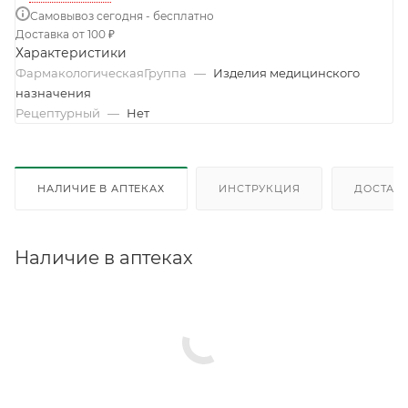
Самовывоз сегодня - бесплатно
Доставка от 100 ₽
Характеристики
ФармакологическаяГруппа
—
Изделия медицинского
назначения
Рецептурный
—
Нет
НАЛИЧИЕ В АПТЕКАХ
ИНСТРУКЦИЯ
ДОСТАВК
Наличие в аптеках