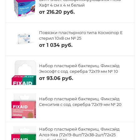
Хафт 4 см х 4 м белый
от
216.20 руб.
Повязки пластырного типа Космопор Е
стерил 10х8 см № 25
от
1 034 руб.
Набор пластырей бактериц. Фиксэйд
Экософт с сод. серебра 72х19 мм № 10
от
93.06 руб.
Набор пластырей бактериц. Фиксэйд
Сенситив с сод. серебра 72х19 мм № 20
Набор пластырей бактериц. Фиксэйд
Алоэ Кеа (72х19-8шт/72х38-2шт/72х25