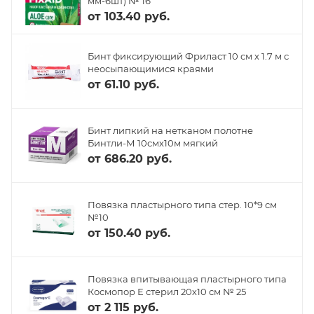
мм-6шт) № 16
от
103.40 руб.
Бинт фиксирующий Фриласт 10 см х 1.7 м с
неосыпающимися краями
от
61.10 руб.
Бинт липкий на нетканом полотне
Бинтли-М 10смх10м мягкий
от
686.20 руб.
Повязка пластырного типа стер. 10*9 см
№10
от
150.40 руб.
Повязка впитывающая пластырного типа
Космопор Е стерил 20х10 см № 25
от
2 115 руб.