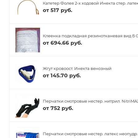
Катетер Фолея 2-х ходовой Инекта стер. лате
от
517 руб.
Клеенка подкладная резинотканевая вид Б 0.8
от
694.66 руб.
Жгут кровоост. Инекта венозный
от
145.70 руб.
Перчатки смотровые нестер. нитрил. NitriMAX
от
752 руб.
Перчатки смотровые нестер. латекс неопудр.