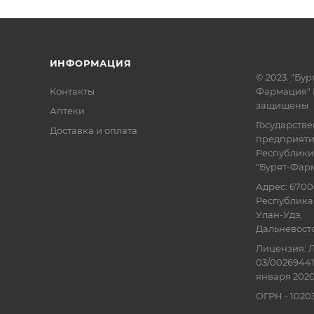
ИНФОРМАЦИЯ
© 2023. "Бур
Контакты
Фармация" 
защищены
Аптеки
Государств
Доставка и оплата
предприят
Республики
"Бурят-Фар
Адрес: 6700
Республика 
Улан-Удэ,
Дальневосточ
Лицензия: Л
03/00269441
января 2020
ОГРН - 102