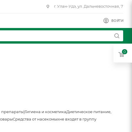
г. Улан-Удэ, ул. Дальневосточная, 7
ВОЙТИ
0
 препараты)
Гигиена и косметика
Диетическое питание,
товары
Средства от насекомых
не входят в группу