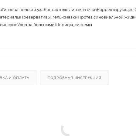
а
Гигиена полости уха
Контактные линзы и очки
Корректирующее 
материалы
Презервативы, гель-смазки
Протез синовиальной жидк
тические
Уход за больными
Шприцы, системы
ВКА И ОПЛАТА
ПОДРОБНАЯ ИНСТРУКЦИЯ