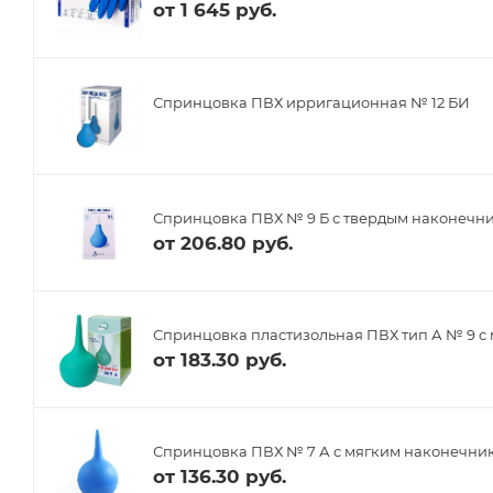
от
1 645 руб.
Спринцовка ПВХ ирригационная № 12 БИ
Спринцовка ПВХ № 9 Б с твердым наконечн
от
206.80 руб.
Спринцовка пластизольная ПВХ тип А № 9 с
от
183.30 руб.
Спринцовка ПВХ № 7 А с мягким наконечни
от
136.30 руб.