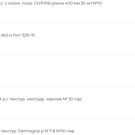
кс. с силик. покр. CH/FR16 длина 400 мм 30 мл №10
х2 м Гост 3251-91
 р.L текстур. неопудр. черные № 50 пар
 текстур. Dermagrip р.M 7-8 №50 пар