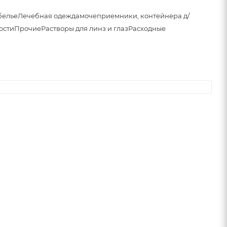
белье
Лечебная одежда
мочеприемники, контейнера д/
ости
Прочие
Растворы для линз и глаз
Расходные