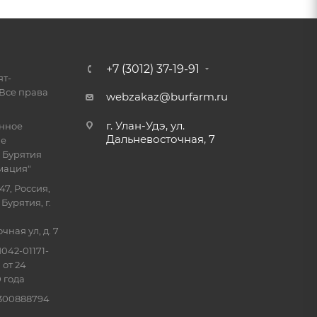
+7 (3012) 37-19-91
ят-
Все права
webzakaz@burfarm.ru
г. Улан-Удэ, ул.
енное
Дальневосточная, 7
ие
 Бурятия
мация"
47, Россия,
Бурятия, г.
ная ул, д. 7
042-01171-
 от 24
 года
0300888794