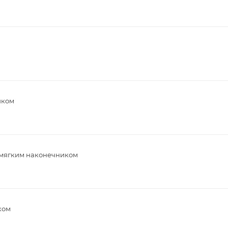
иком
 мягким наконечником
ком