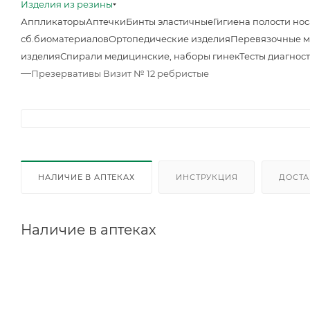
Изделия из резины
Аппликаторы
Аптечки
Бинты эластичные
Гигиена полости нос
сб.биоматериалов
Ортопедические изделия
Перевязочные 
изделия
Спирали медицинские, наборы гинек
Тесты диагнос
—
Презервативы Визит № 12 ребристые
НАЛИЧИЕ В АПТЕКАХ
ИНСТРУКЦИЯ
ДОСТА
Наличие в аптеках