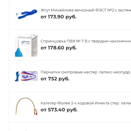
Жгут Михайлова венозный ФЭСТ №2 с засте
от
173.90 руб.
Спринцовка ПВХ № 7 Б с твердым наконечн
от
178.60 руб.
Перчатки смотровые нестер. латекс неопудр. 
от
752 руб.
Катетер Фолея 2-х ходовой Инекта стер. лате
от
573.40 руб.