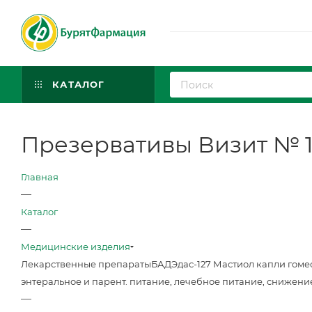
КАТАЛОГ
Презервативы Визит № 
Главная
—
Каталог
—
Медицинские изделия
Лекарственные препараты
БАД
Эдас-127 Мастиол капли гоме
энтеральное и парент. питание, лечебное питание, снижени
—