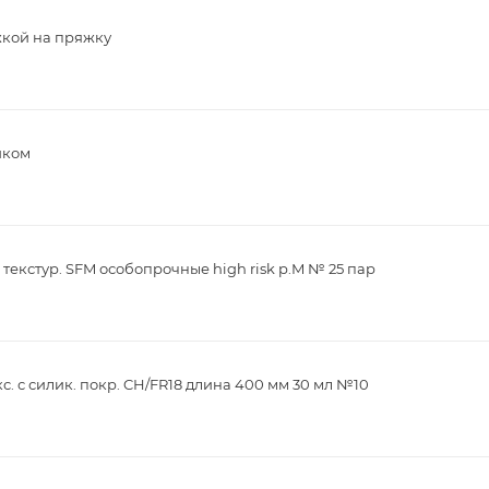
жкой на пряжку
иком
текстур. SFM особопрочные high risk р.M № 25 пар
кс. с силик. покр. CH/FR18 длина 400 мм 30 мл №10