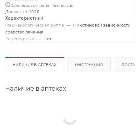
Самовывоз сегодня - бесплатно
Доставка от 100 ₽
Характеристики
ФармакологическаяГруппа
—
Никотиновой зависимости
средство лечения
Рецептурный
—
Нет
НАЛИЧИЕ В АПТЕКАХ
ИНСТРУКЦИЯ
ДОСТАВК
Наличие в аптеках