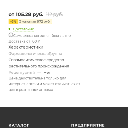
от
105.28 руб.
112 руб.
-
6
%
Экономия
6.72 руб.
Достаточно
Самовывоз сегодня - бесплатно
Доставка от 100 ₽
Характеристики
ФармакологическаяГруппа
—
Спазмолитическое средство
растительного происхождения
Рецептурный
—
Нет
Цена действительна только для
интернет-аптеки и может отличаться от
цен в розничных аптеках
КАТАЛОГ
ПРЕДПРИЯТИЕ