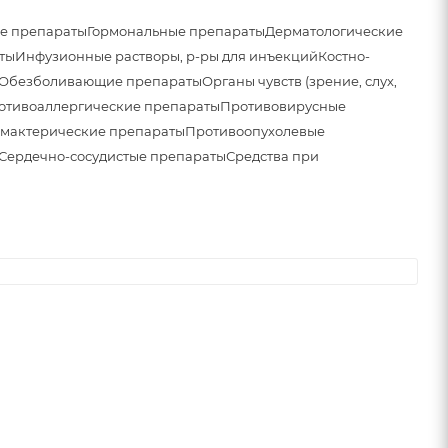
е препараты
Гормональные препараты
Дерматологические
ты
Инфузионные растворы, р-ры для инъекций
Костно-
Обезболивающие препараты
Органы чувств (зрение, слух,
отивоаллергические препараты
Противовирусные
мактерические препараты
Противоопухолевые
Сердечно-сосудистые препараты
Средства при