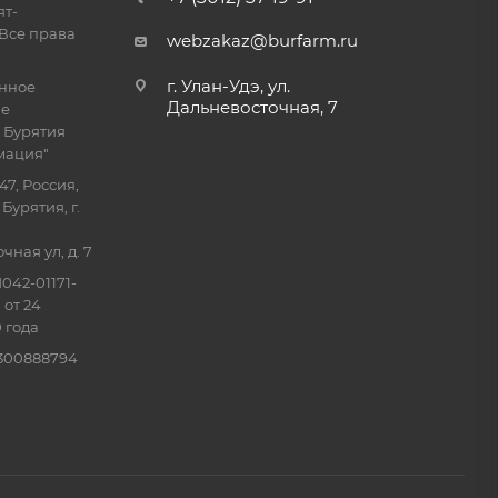
ят-
Все права
webzakaz@burfarm.ru
г. Улан-Удэ, ул.
енное
Дальневосточная, 7
ие
 Бурятия
мация"
47, Россия,
Бурятия, г.
ная ул, д. 7
042-01171-
 от 24
 года
0300888794