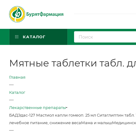
КАТАЛОГ
Мятные таблетки табл. дл
Главная
—
Каталог
—
Лекарственные препараты
БАД
Эдас-127 Мастиол капли гомеоп. 25 мл
Ситаглиптин табл. 
лечебное питание, снижение веса
Мама и малыш
Медицинск
—