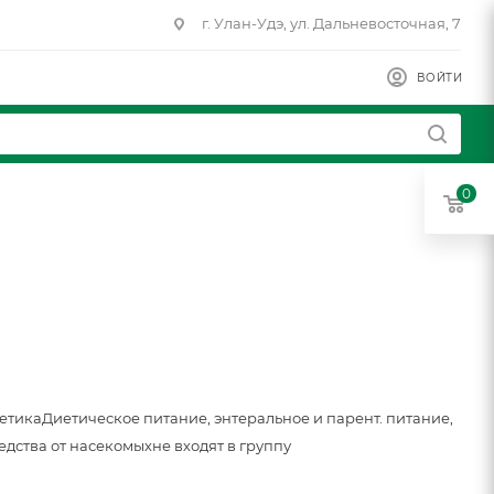
г. Улан-Удэ, ул. Дальневосточная, 7
ВОЙТИ
0
метика
Диетическое питание, энтеральное и парент. питание,
едства от насекомых
не входят в группу