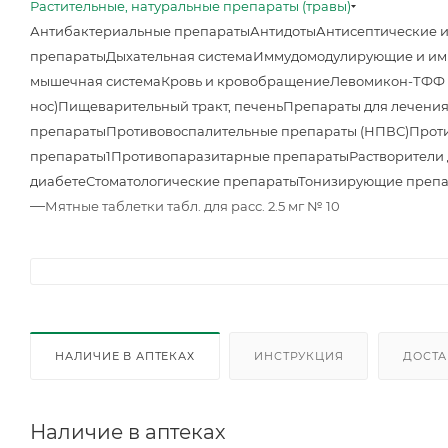
Растительные, натуральные препараты (травы)
Антибактериальные препараты
Антидоты
Антисептические 
препараты
Дыхательная система
Иммудомодулирующие и им
мышечная система
Кровь и кровобращение
Левомикон-ТФФ м
нос)
Пищеварительный тракт, печень
Препараты для лечения
препараты
Противовоспалительные препараты (НПВС)
Прот
препараты1
Противопаразитарные препараты
Растворители
диабете
Стоматологические препараты
Тонизирующие преп
—
Мятные таблетки табл. для расс. 2.5 мг № 10
НАЛИЧИЕ В АПТЕКАХ
ИНСТРУКЦИЯ
ДОСТА
Наличие в аптеках