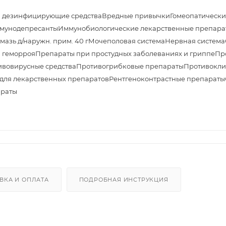
и дезинфицирующие средства
Вредные привычки
Гомеопатически
мунодепресанты
Иммунобиологические лекарственные препара
азь д/наружн. прим. 40 г
Мочеполовая система
Нервная система
 геморроя
Препараты при простудных заболеваниях и гриппе
Пр
ивовирусные средства
Противогрибковые препараты
Противокли
 для лекарственных препаратов
Рентгеноконтрастные препараты
араты
ВКА И ОПЛАТА
ПОДРОБНАЯ ИНСТРУКЦИЯ