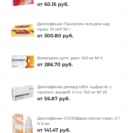
от
60.16 руб.
Диклофенак Паноксен гель для нар.
прим. 10 мг/г 50 г
от
300.80 руб.
Вольтарен супп. рект. 100 мг № 5
от
286.70 руб.
Диклофенак ретард табл. кш/раств. с
пролонг. высвоб. п.п.о. 100 мг № 20
от
56.87 руб.
Диклофенак-СОЛОфарм капли глазн. 0.1
% 5 мл
от
141.47 руб.