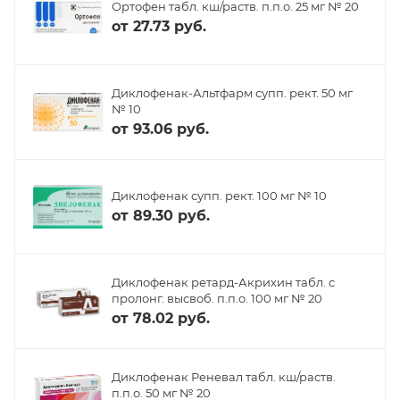
Ортофен табл. кш/раств. п.п.о. 25 мг № 20
от
27.73 руб.
Диклофенак-Альтфарм супп. рект. 50 мг
№ 10
от
93.06 руб.
Диклофенак супп. рект. 100 мг № 10
от
89.30 руб.
Диклофенак ретард-Акрихин табл. с
пролонг. высвоб. п.п.о. 100 мг № 20
от
78.02 руб.
Диклофенак Реневал табл. кш/раств.
п.п.о. 50 мг № 20