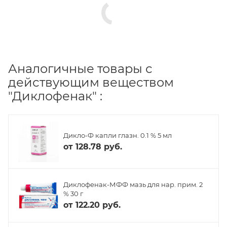
Аналогичные товары с
действующим веществом
"Диклофенак" :
Дикло-Ф капли глазн. 0.1 % 5 мл
от
128.78 руб.
Диклофенак-МФФ мазь для нар. прим. 2
% 30 г
от
122.20 руб.